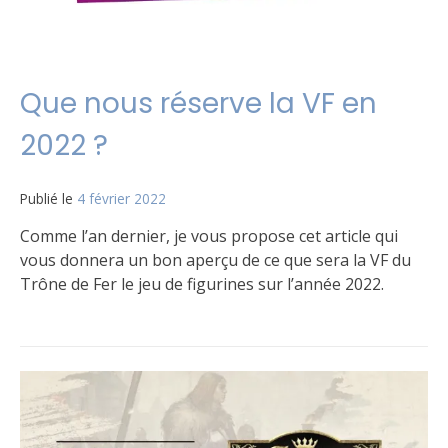
Que nous réserve la VF en
2022 ?
Publié le
4 février 2022
par
Matt
Comme l’an dernier, je vous propose cet article qui
vous donnera un bon aperçu de ce que sera la VF du
Trône de Fer le jeu de figurines sur l’année 2022.
Publié
4
dans
commentaires
Le
sur
jeu
Que
nous
réserve