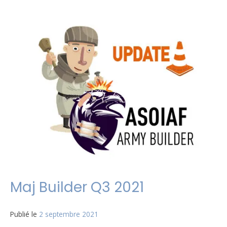
Le
Spoil
sur
,
jeu
Stark
Song
Community
Chat
de
décembre
2021
Maj Builder Q3 2021
Publié le
2 septembre 2021
par
Matt