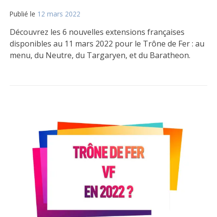
Publié le
12 mars 2022
par
Matt
Découvrez les 6 nouvelles extensions françaises
disponibles au 11 mars 2022 pour le Trône de Fer : au
menu, du Neutre, du Targaryen, et du Baratheon.
Publié
Étiqueté
2
dans
Sortie
commentaires
,
Le
Version
sur
jeu
FR
Sorties
FR
de
mars
2022