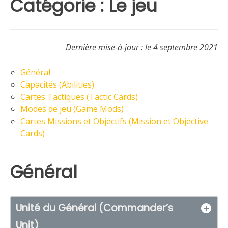
Catégorie :
Le jeu
point
Rentrée
2021
Dernière mise-à-jour : le 4 septembre 2021
Général
Capacités (Abilities)
Cartes Tactiques (Tactic Cards)
Modes de jeu (Game Mods)
Cartes Missions et Objectifs (Mission et Objective
Cards)
Général
Unité du Général (Commander’s
Unit)