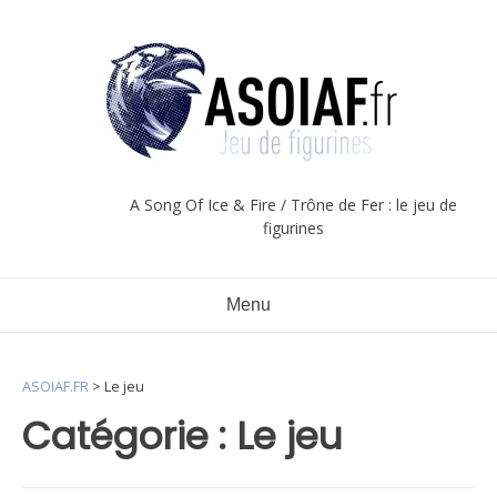
Aller
au
contenu
A Song Of Ice & Fire / Trône de Fer : le jeu de
figurines
Menu
ASOIAF.FR
>
Le jeu
Catégorie :
Le jeu