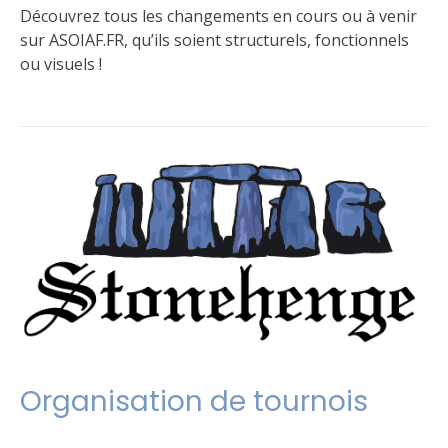
Découvrez tous les changements en cours ou à venir
sur ASOIAF.FR, qu’ils soient structurels, fonctionnels
ou visuels !
Publié
Étiqueté
6
dans
boutique
commentaires
Le
sur
jeu
ASOIAF.FR
évolue
Organisation de tournois