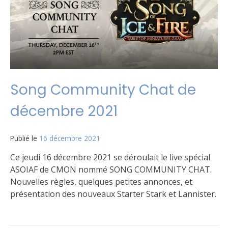
la
VF
en
2022
?
Song Community Chat de
décembre 2021
Publié le
16 décembre 2021
par
Matt
Ce jeudi 16 décembre 2021 se déroulait le live spécial
ASOIAF de CMON nommé SONG COMMUNITY CHAT.
Nouvelles règles, quelques petites annonces, et
présentation des nouveaux Starter Stark et Lannister.
Publié
Étiqueté
Un
dans
Lannister
commentaire
,