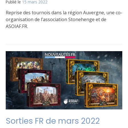
Publié le
15 mars 2022
par
Matt
Reprise des tournois dans la région Auvergne, une co-
organisation de l’association Stonehenge et de
ASOIAF.FR.
Publié
Étiqueté
Un
dans
Tournois
commentaire
Le
sur
jeu
Organisation
de
tournois
Sorties FR de mars 2022