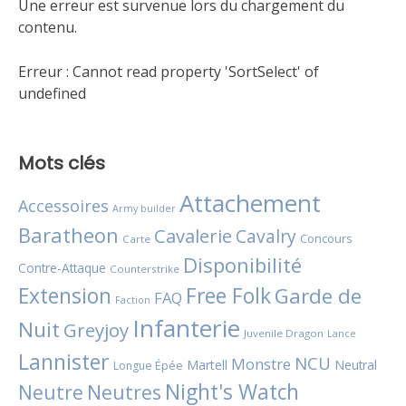
Une erreur est survenue lors du chargement du
contenu.
Erreur :
Cannot read property 'SortSelect' of
undefined
Mots clés
Attachement
Accessoires
Army builder
Baratheon
Cavalerie
Cavalry
Concours
Carte
Disponibilité
Contre-Attaque
Counterstrike
Extension
Free Folk
Garde de
FAQ
Faction
Infanterie
Nuit
Greyjoy
Juvenile Dragon
Lance
Lannister
NCU
Monstre
Martell
Neutral
Longue Épée
Night's Watch
Neutres
Neutre