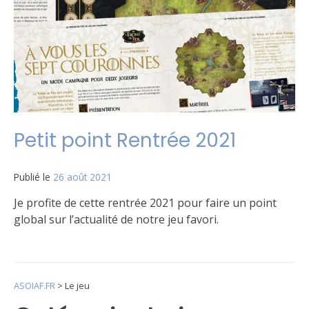
Petit point Rentrée 2021
Publié le
26 août 2021
par
Matt
Je profite de cette rentrée 2021 pour faire un point
global sur l’actualité de notre jeu favori.
Publié
Étiqueté
Laisser
dans
boutique
un
,
Le
FAQ
commentaire
,
ASOIAF.FR
>
Le jeu
jeu
Sortie
sur
Petit