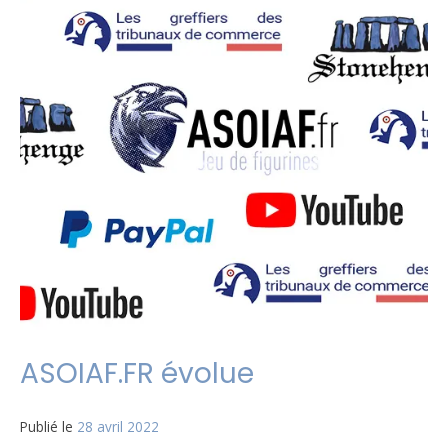
exceptionnelle
autour
d’ASOIAF
ASOIAF.FR évolue
Publié le
28 avril 2022
par
Matt