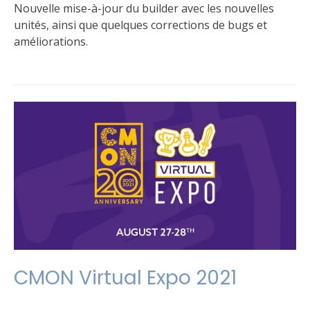
Nouvelle mise-à-jour du builder avec les nouvelles
unités, ainsi que quelques corrections de bugs et
améliorations.
Publié
Étiqueté
Laisser
dans
Army
un
Le
builder
commentaire
,
jeu
builder
sur
Maj
Builder
Q3
2021
CMON Virtual Expo 2021