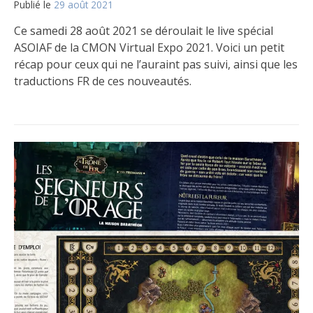
Publié le
29 août 2021
par
Matt
Ce samedi 28 août 2021 se déroulait le live spécial
ASOIAF de la CMON Virtual Expo 2021. Voici un petit
récap pour ceux qui ne l’auraint pas suivi, ainsi que les
traductions FR de ces nouveautés.
Publié
Étiqueté
2
dans
Free
commentaires
Le
Folk
sur
,
jeu
Garde
CMON
de
Virtual
Nuit
Expo
,
Night's
2021
Watch
,
Peuple
Libre
,
Spoil