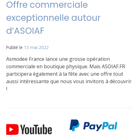
Offre commerciale
exceptionnelle autour
d’ASOIAF
Publié le
15 mai 2022
par
Matt
Asmodee France lance une grosse opération
commerciale en boutique physique. Mais ASOIAF.FR
participera également à la fête avec une offre tout
aussi intéressante que nous vous invitons à découvrir
!
Publié
Étiqueté
Laisser
dans
boutique
un
,
Le
Offre
commentaire
jeu
commerciale
sur
Offre
commerciale