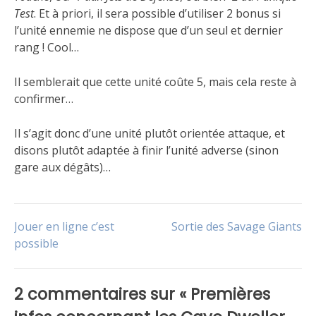
Test
. Et à priori, il sera possible d’utiliser 2 bonus si
l’unité ennemie ne dispose que d’un seul et dernier
rang ! Cool…
Il semblerait que cette unité coûte 5, mais cela reste à
confirmer…
Il s’agit donc d’une unité plutôt orientée attaque, et
disons plutôt adaptée à finir l’unité adverse (sinon
gare aux dégâts)…
Publié
Étiqueté
dans
Free
Navigation
Jouer en ligne c’est
Sortie des Savage Giants
Le
Folk
jeu
possible
,
Non
de
classé
2 commentaires sur «
Premières
l’article