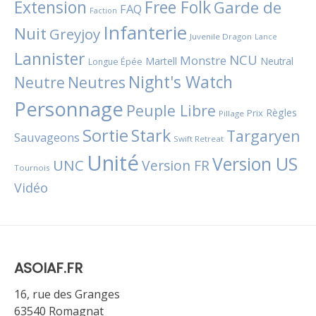
Extension
Free Folk
Garde de
FAQ
Faction
Infanterie
Nuit
Greyjoy
Juvenile Dragon
Lance
Lannister
NCU
Monstre
Martell
Neutral
Longue Épée
Night's Watch
Neutres
Neutre
Personnage
Peuple Libre
Règles
Prix
Pillage
Sortie
Stark
Targaryen
Sauvageons
Swift Retreat
Unité
Version US
UNC
Version FR
Tournois
Vidéo
ASOIAF.FR
16, rue des Granges
63540 Romagnat