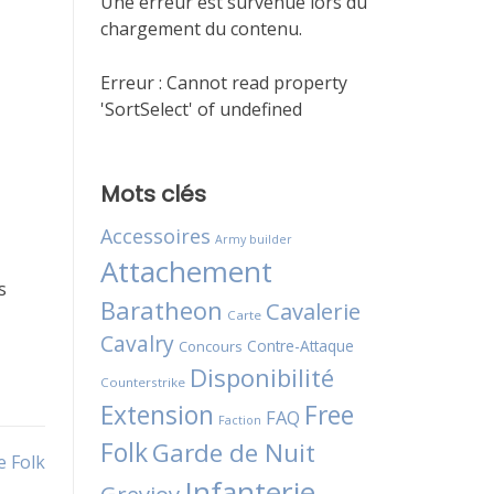
Une erreur est survenue lors du
chargement du contenu.
Erreur :
Cannot read property
'SortSelect' of undefined
Mots clés
Accessoires
Army builder
Attachement
s
Baratheon
Cavalerie
Carte
Cavalry
Contre-Attaque
Concours
Disponibilité
Counterstrike
Extension
Free
FAQ
Faction
Folk
Garde de Nuit
e Folk
Infanterie