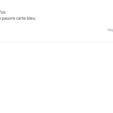
fos.
 pauvre carte bleu.
Ré