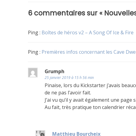
Non
de
classé
6 commentaires sur «
Nouvelles
l’article
Ping :
Boîtes de héros v2 – A Song Of Ice & Fire
Ping :
Premières infos concernant les Cave Dwel
Grumph
25 janvier 2019 à 15 h 56 min
Pinaise, lors du Kickstarter j’avais bea
de ne pas l’avoir fait.
J’ai vu qu’il y avait également une page s
Au fait, très pratique ton calendrier réca
Matthieu Bourcheix