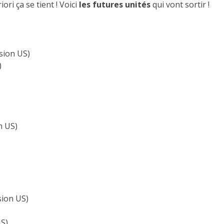
iori ça se tient ! Voici
les futures unités
qui vont sortir !
sion US)
)
n US)
)
sion US)
US)