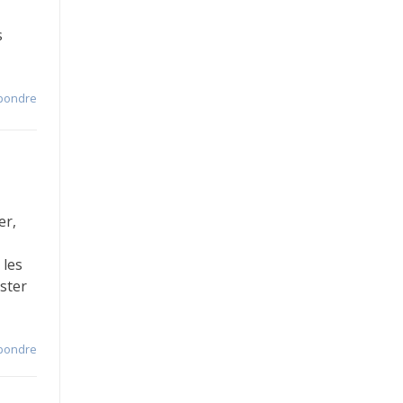
s
pondre
er,
 les
ister
pondre