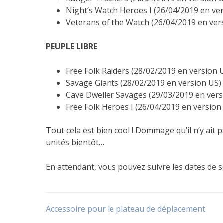
Night’s Watch Heroes I
(26/04/2019 en ver
Veterans of the Watch (26/04/2019 en ver
PEUPLE LIBRE
Free Folk Raiders (28/02/2019 en version 
Savage Giants (28/02/2019 en version US)
Cave Dweller Savages (29/03/2019 en vers
Free Folk Heroes I (26/04/2019 en version
Tout cela est bien cool ! Dommage qu’il n’y ait 
unités bientôt…
En attendant, vous pouvez suivre les dates de 
Publié
Étiqueté
dans
Disponibilité
,
Navigation
Accessoire pour le plateau de déplacement
Le
Sortie
jeu
,