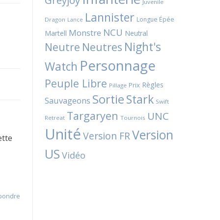
Greyjoy
Juvenile
Lannister
Longue Épée
Dragon
Lance
NCU
Monstre
Martell
Neutral
Night's
Neutres
Neutre
Personnage
Watch
Peuple Libre
Règles
Prix
Pillage
Sortie
Stark
Sauvageons
Swift
Targaryen
UNC
Retreat
Tournois
Unité
Version
Version FR
ette
US
Vidéo
pondre