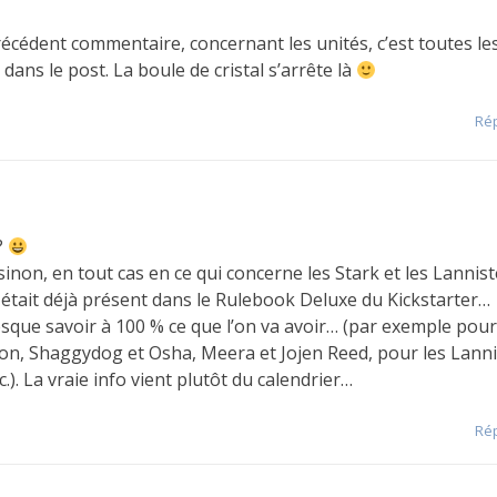
précédent commentaire, concernant les unités, c’est toutes le
es dans le post. La boule de cristal s’arrête là
Ré
?
 sinon, en tout cas en ce qui concerne les Stark et les Lannist
 était déjà présent dans le Rulebook Deluxe du Kickstarter…
que savoir à 100 % ce que l’on va avoir… (par exemple pour
Rickon, Shaggydog et Osha, Meera et Jojen Reed, pour les Lann
.). La vraie info vient plutôt du calendrier…
Ré