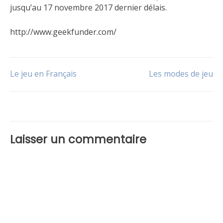
jusqu’au 17 novembre 2017 dernier délais.
http://www.geekfunder.com/
Publié
Étiqueté
dans
Kickstarter
,
Navigation
Le jeu en Français
Les modes de jeu
Le
Pledge
jeu
de
l’article
Laisser un commentaire