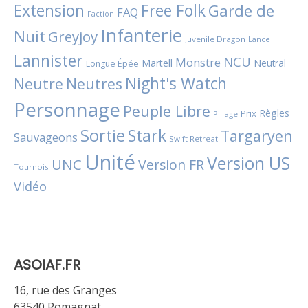
Extension
Free Folk
Garde de
FAQ
Faction
Infanterie
Nuit
Greyjoy
Juvenile Dragon
Lance
Lannister
NCU
Monstre
Martell
Neutral
Longue Épée
Night's Watch
Neutres
Neutre
Personnage
Peuple Libre
Règles
Prix
Pillage
Sortie
Stark
Targaryen
Sauvageons
Swift Retreat
Unité
Version US
UNC
Version FR
Tournois
Vidéo
ASOIAF.FR
16, rue des Granges
63540 Romagnat