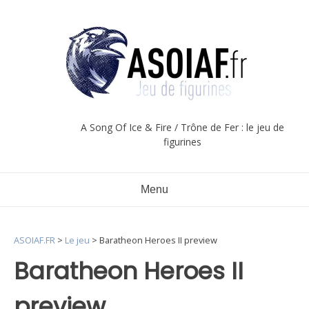
Aller
au
contenu
A Song Of Ice & Fire / Trône de Fer : le jeu de
figurines
Menu
ASOIAF.FR
>
Le jeu
>
Baratheon Heroes II preview
Baratheon Heroes II
preview