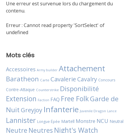
Une erreur est survenue lors du chargement du
contenu.
Erreur :
Cannot read property 'SortSelect' of
undefined
Mots clés
Attachement
Accessoires
Army builder
Baratheon
Cavalerie
Cavalry
Concours
Carte
Disponibilité
Contre-Attaque
Counterstrike
Extension
Free Folk
Garde de
FAQ
Faction
Infanterie
Nuit
Greyjoy
Juvenile Dragon
Lance
Lannister
NCU
Monstre
Martell
Neutral
Longue Épée
Night's Watch
Neutres
Neutre