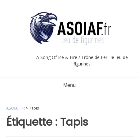
Aller
au
contenu
A Song Of Ice & Fire / Trône de Fer : le jeu de
figurines
Menu
ASOIAF.FR
>
Tapis
Étiquette :
Tapis