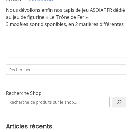
Matt
Nous dévoilons enfin nos tapis de jeu ASOIAF.FR dédié
au jeu de figurine « Le Trône de Fer ».
3 modèles sont disponibles, en 2 matières différentes.
Publié
Étiqueté
4
dans
Tapis
commentaires
Le
sur
jeu
Les
tapis
Rechercher :
ASOIAF.FR
sont
arrivés
!
Recherche Shop
Articles récents