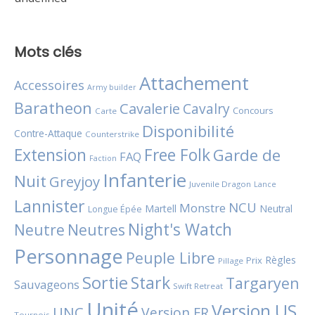
Mots clés
Attachement
Accessoires
Army builder
Baratheon
Cavalerie
Cavalry
Concours
Carte
Disponibilité
Contre-Attaque
Counterstrike
Extension
Free Folk
Garde de
FAQ
Faction
Infanterie
Nuit
Greyjoy
Juvenile Dragon
Lance
Lannister
NCU
Monstre
Martell
Neutral
Longue Épée
Night's Watch
Neutres
Neutre
Personnage
Peuple Libre
Règles
Prix
Pillage
Sortie
Stark
Targaryen
Sauvageons
Swift Retreat
Unité
Version US
UNC
Version FR
Tournois