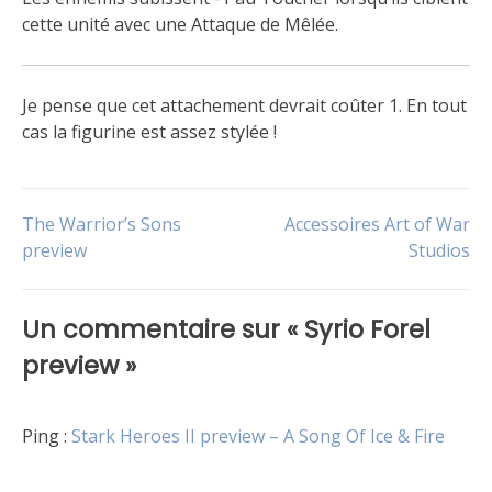
cette unité avec une Attaque de Mêlée.
Je pense que cet attachement devrait coûter 1. En tout
cas la figurine est assez stylée !
Publié
Étiqueté
dans
Attachement
,
Navigation
The Warrior’s Sons
Accessoires Art of War
Le
Personnage
,
jeu
Stark
preview
,
,
Studios
Non
Version
de
classé
US
Un commentaire sur «
Syrio Forel
l’article
preview
»
Ping :
Stark Heroes II preview – A Song Of Ice & Fire