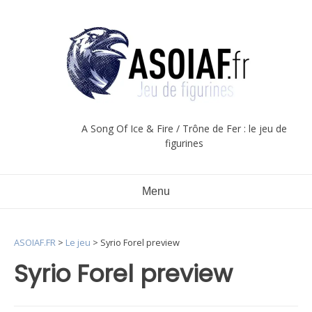
Aller
au
contenu
A Song Of Ice & Fire / Trône de Fer : le jeu de
figurines
Menu
ASOIAF.FR
>
Le jeu
>
Syrio Forel preview
Syrio Forel preview