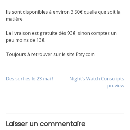
Ils sont disponibles à environ 3,50€ quelle que soit la
matière.
La livraison est gratuite dès 93€, sinon comptez un
peu moins de 13€.
Toujours à retrouver sur le site Etsy.com
Publié
Étiqueté
dans
Accessoires
Navigation
Des sorties le 23 mai !
Night’s Watch Conscripts
Le
jeu
,
preview
Non
de
classé
l’article
Laisser un commentaire