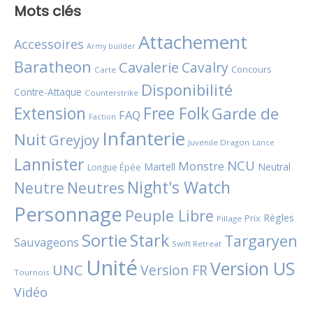
Mots clés
Attachement
Accessoires
Army builder
Baratheon
Cavalerie
Cavalry
Concours
Carte
Disponibilité
Contre-Attaque
Counterstrike
Extension
Free Folk
Garde de
FAQ
Faction
Infanterie
Nuit
Greyjoy
Juvenile Dragon
Lance
Lannister
NCU
Monstre
Martell
Neutral
Longue Épée
Night's Watch
Neutres
Neutre
Personnage
Peuple Libre
Règles
Prix
Pillage
Sortie
Stark
Targaryen
Sauvageons
Swift Retreat
Unité
Version US
UNC
Version FR
Tournois
Vidéo