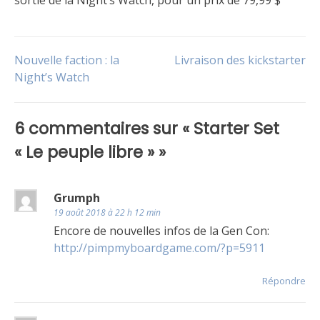
sortie de la Night’s Watch, pour un prix de 79,99 $
Publié
Étiqueté
dans
Free
Navigation
Nouvelle faction : la
Livraison des kickstarter
Le
Folk
jeu
Night’s Watch
,
Non
de
classé
6 commentaires sur «
Starter Set
l’article
« Le peuple libre »
»
Grumph
19 août 2018 à 22 h 12 min
Encore de nouvelles infos de la Gen Con:
http://pimpmyboardgame.com/?p=5911
Répondre