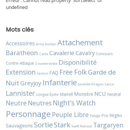
Erreur :
Cannot read property 'SortSelect' of
undefined
Mots clés
Attachement
Accessoires
Army builder
Baratheon
Cavalerie
Cavalry
Concours
Carte
Disponibilité
Contre-Attaque
Counterstrike
Extension
Free Folk
Garde de
FAQ
Faction
Infanterie
Nuit
Greyjoy
Juvenile Dragon
Lance
Lannister
NCU
Monstre
Martell
Neutral
Longue Épée
Night's Watch
Neutres
Neutre
Personnage
Peuple Libre
Règles
Prix
Pillage
Sortie
Stark
Targaryen
Sauvageons
Swift Retreat