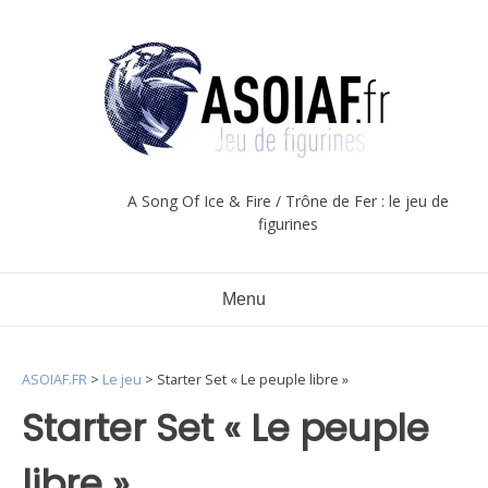
Aller
au
contenu
A Song Of Ice & Fire / Trône de Fer : le jeu de
figurines
Menu
ASOIAF.FR
>
Le jeu
>
Starter Set « Le peuple libre »
Starter Set « Le peuple
libre »