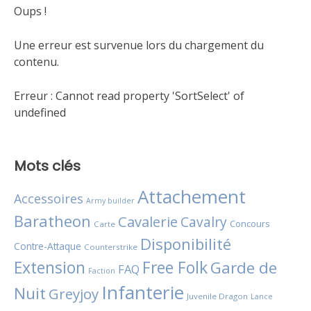
Oups !
Une erreur est survenue lors du chargement du
contenu.
Erreur :
Cannot read property 'SortSelect' of
undefined
Mots clés
Attachement
Accessoires
Army builder
Baratheon
Cavalerie
Cavalry
Concours
Carte
Disponibilité
Contre-Attaque
Counterstrike
Extension
Free Folk
Garde de
FAQ
Faction
Infanterie
Nuit
Greyjoy
Juvenile Dragon
Lance