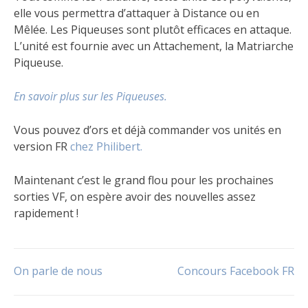
elle vous permettra d’attaquer à Distance ou en
Mêlée. Les Piqueuses sont plutôt efficaces en attaque.
L’unité est fournie avec un Attachement, la Matriarche
Piqueuse.
En savoir plus sur les Piqueuses.
Vous pouvez d’ors et déjà commander vos unités en
version FR
chez Philibert.
Maintenant c’est le grand flou pour les prochaines
sorties VF, on espère avoir des nouvelles assez
rapidement !
Publié
Étiqueté
dans
Disponibilité
,
Navigation
On parle de nous
Concours Facebook FR
Le
Extension
,
jeu
Free
Folk
,