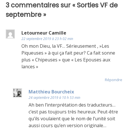
de
Lannister
,
3 commentaires sur «
Sorties VF de
Peuple
l’article
septembre
»
Libre
,
Sauvageons
,
Stark
,
Unité
,
Letourneur Camille
Version
22 septembre 2019 à 23 h 02 min
FR
Oh mon Dieu, la VF… Sérieusement , »Les
Piqueuses » à qui ça fait peur? Ca fait sonne
plus « Chipeuses » que « Les Epouses aux
lances »
Répondre
Matthieu Bourcheix
24 septembre 2019 à 10 h 53 min
Ah ben l’interprétation des traducteurs…
c’est pas toujours très heureux. Peut-être
qu’ils voulaient que le nom de l’unité soit
aussi cours qu’en version originale…