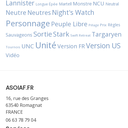
Lannister
NCU
Monstre
Martell
Neutral
Longue Épée
Night's Watch
Neutres
Neutre
Personnage
Peuple Libre
Règles
Prix
Pillage
Sortie
Stark
Targaryen
Sauvageons
Swift Retreat
Unité
Version US
UNC
Version FR
Tournois
Vidéo
ASOIAF.FR
16, rue des Granges
63540 Romagnat
FRANCE
06 63 78 79 04