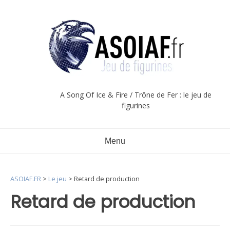
Aller
au
contenu
A Song Of Ice & Fire / Trône de Fer : le jeu de
figurines
Menu
ASOIAF.FR
>
Le jeu
>
Retard de production
Retard de production