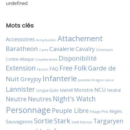
undefined
Mots clés
Attachement
Accessoires
Army builder
Baratheon
Cavalerie
Cavalry
Concours
Carte
Disponibilité
Contre-Attaque
Counterstrike
Extension
Free Folk
Garde de
FAQ
Faction
Infanterie
Nuit
Greyjoy
Juvenile Dragon
Lance
Lannister
NCU
Monstre
Martell
Neutral
Longue Épée
Night's Watch
Neutres
Neutre
Personnage
Peuple Libre
Règles
Prix
Pillage
Sortie
Stark
Targaryen
Sauvageons
Swift Retreat