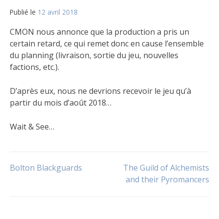
Publié le
12 avril 2018
par
Matt
CMON nous annonce que la production a pris un
certain retard, ce qui remet donc en cause l’ensemble
du planning (livraison, sortie du jeu, nouvelles
factions, etc.).
D’après eux, nous ne devrions recevoir le jeu qu’à
partir du mois d’août 2018…
Wait & See…
Publié
dans
Navigation
Bolton Blackguards
The Guild of Alchemists
Le
jeu
and their Pyromancers
de