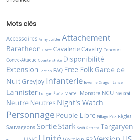
Mots clés
Attachement
Accessoires
Army builder
Baratheon
Cavalerie
Cavalry
Concours
Carte
Disponibilité
Contre-Attaque
Counterstrike
Extension
Free Folk
Garde de
FAQ
Faction
Infanterie
Nuit
Greyjoy
Juvenile Dragon
Lance
Lannister
NCU
Monstre
Martell
Neutral
Longue Épée
Night's Watch
Neutres
Neutre
Personnage
Peuple Libre
Règles
Prix
Pillage
Sortie
Stark
Targaryen
Sauvageons
Swift Retreat
Unité
Version US
UNC
Version FR