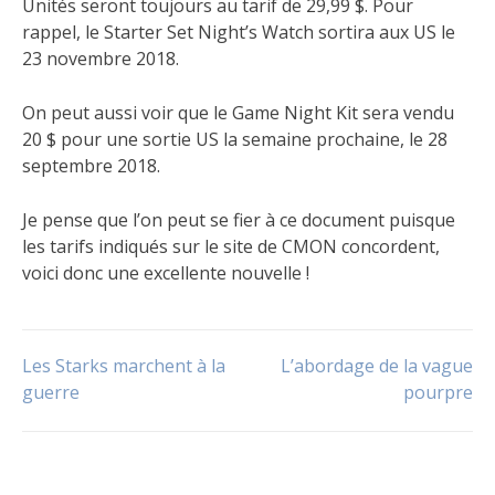
Unités seront toujours au tarif de 29,99 $. Pour
rappel, le Starter Set Night’s Watch sortira aux US le
23 novembre 2018.
On peut aussi voir que le Game Night Kit sera vendu
20 $ pour une sortie US la semaine prochaine, le 28
septembre 2018.
Je pense que l’on peut se fier à ce document puisque
les tarifs indiqués sur le site de CMON concordent,
voici donc une excellente nouvelle !
Publié
Étiqueté
dans
Disponibilité
,
Navigation
Les Starks marchent à la
L’abordage de la vague
Le
Night's
jeu
Watch
guerre
,
,
pourpre
Non
Prix
,
de
classé
Sortie
l’article