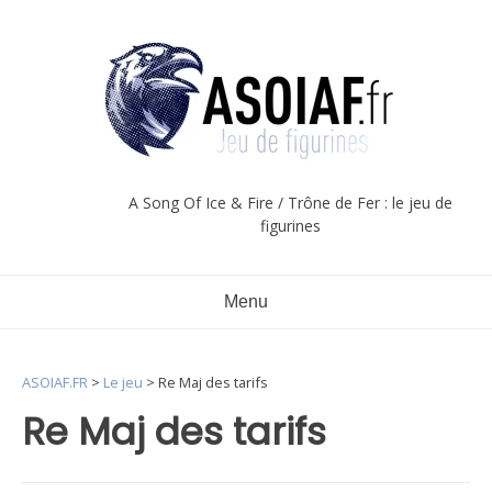
Aller
au
contenu
A Song Of Ice & Fire / Trône de Fer : le jeu de
figurines
Menu
ASOIAF.FR
>
Le jeu
>
Re Maj des tarifs
Re Maj des tarifs