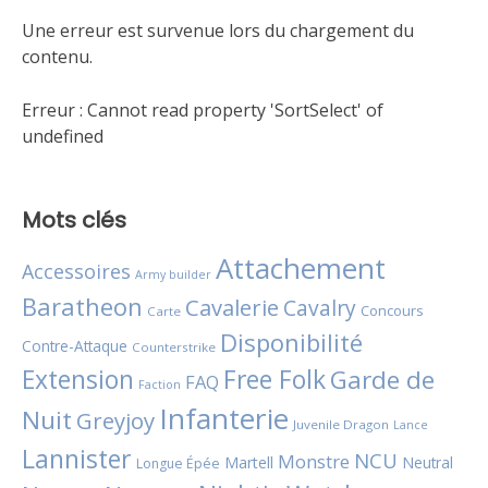
Une erreur est survenue lors du chargement du
contenu.
Erreur :
Cannot read property 'SortSelect' of
undefined
Mots clés
Attachement
Accessoires
Army builder
Baratheon
Cavalerie
Cavalry
Concours
Carte
Disponibilité
Contre-Attaque
Counterstrike
Extension
Free Folk
Garde de
FAQ
Faction
Infanterie
Nuit
Greyjoy
Juvenile Dragon
Lance
Lannister
NCU
Monstre
Martell
Neutral
Longue Épée