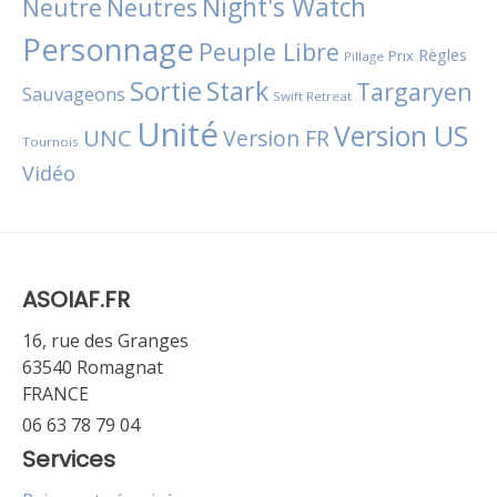
Night's Watch
Neutres
Neutre
Personnage
Peuple Libre
Règles
Prix
Pillage
Sortie
Stark
Targaryen
Sauvageons
Swift Retreat
Unité
Version US
UNC
Version FR
Tournois
Vidéo
ASOIAF.FR
16, rue des Granges
63540 Romagnat
FRANCE
06 63 78 79 04
Services