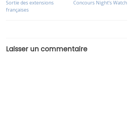
Navigation
Sortie des extensions
Concours Night’s Watch
Le
Sortie
,
jeu
Version
françaises
FR
de
l’article
Laisser un commentaire