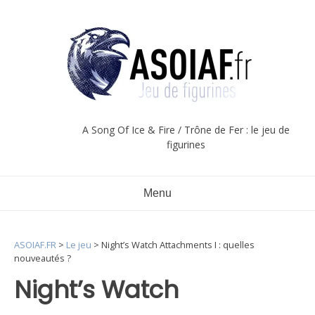
Aller
au
contenu
A Song Of Ice & Fire / Trône de Fer : le jeu de
figurines
Menu
ASOIAF.FR
>
Le jeu
>
Night’s Watch Attachments I : quelles
nouveautés ?
Night’s Watch