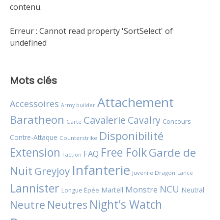
contenu.
Erreur :
Cannot read property 'SortSelect' of
undefined
Mots clés
Attachement
Accessoires
Army builder
Baratheon
Cavalerie
Cavalry
Concours
Carte
Disponibilité
Contre-Attaque
Counterstrike
Extension
Free Folk
Garde de
FAQ
Faction
Infanterie
Nuit
Greyjoy
Juvenile Dragon
Lance
Lannister
NCU
Monstre
Martell
Neutral
Longue Épée
Night's Watch
Neutres
Neutre