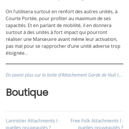
On l’utilisera surtout en renfort des autres unités, à
Courte Portée, pour profiter au maximum de ses
capacités. Et en parlant de mobilité, il en donnera
surtout à des unités à fort impact qui pourront
réaliser une Manœuvre avant même leur activation,
pas mal pour se rapprocher d’une unité adverse trop
éloignée…
En savoir plus sur la boite d’Attachement Garde de Nuit I…
Boutique
Publié
Étiqueté
dans
Attachement
,
Navigation
Lannister Attachments I :
Free Folk Attachments I :
Le
Garde
jeu
de
quelles nouveautés ?
quelles nouveautés ?