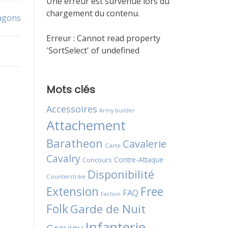
Une erreur est survenue lors du
chargement du contenu.
ragons
Erreur :
Cannot read property
'SortSelect' of undefined
Mots clés
Accessoires
Army builder
Attachement
Baratheon
Cavalerie
Carte
Cavalry
Contre-Attaque
Concours
Disponibilité
Counterstrike
Extension
Free
FAQ
Faction
Folk
Garde de Nuit
Infanterie