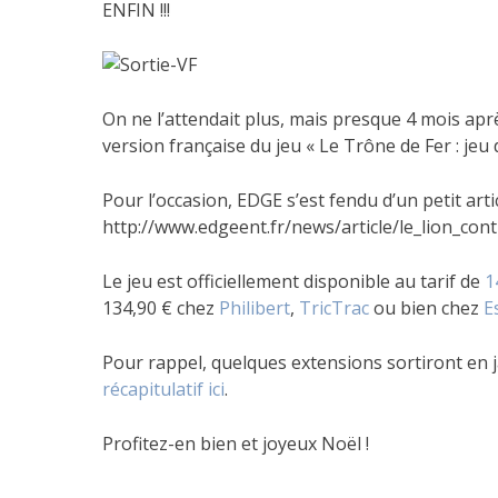
ENFIN !!!
On ne l’attendait plus, mais presque 4 mois aprè
version française du jeu « Le Trône de Fer : jeu
Pour l’occasion, EDGE s’est fendu d’un petit artic
http://www.edgeent.fr/news/article/le_lion_con
Le jeu est officiellement disponible au tarif de
1
134,90 € chez
Philibert
,
TricTrac
ou bien chez
E
Pour rappel, quelques extensions sortiront en ja
récapitulatif ici
.
Profitez-en bien et joyeux Noël !
Publié
Étiqueté