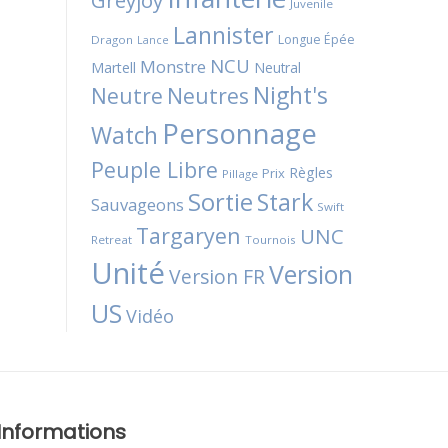
Greyjoy
Juvenile
Lannister
Longue Épée
Dragon
Lance
NCU
Monstre
Martell
Neutral
Night's
Neutres
Neutre
Personnage
Watch
Peuple Libre
Règles
Prix
Pillage
Sortie
Stark
Sauvageons
Swift
Targaryen
UNC
Retreat
Tournois
Unité
Version
Version FR
US
Vidéo
Informations