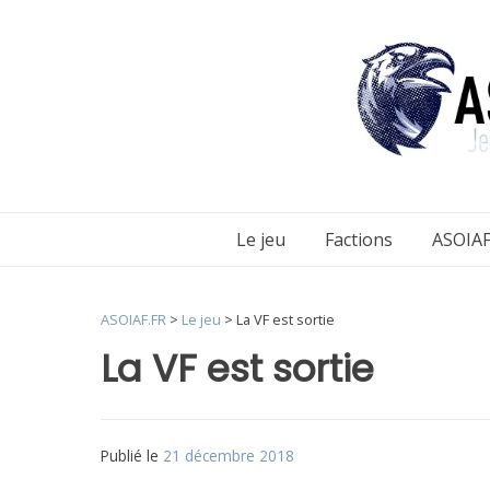
Aller
au
contenu
Le jeu
Factions
ASOIAF
ASOIAF.FR
>
Le jeu
>
La VF est sortie
La VF est sortie
Publié le
21 décembre 2018
par
Matt