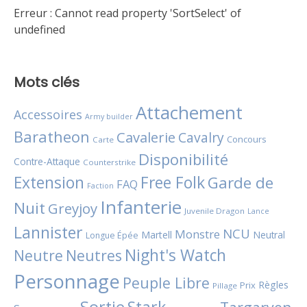
Erreur :
Cannot read property 'SortSelect' of
undefined
Mots clés
Attachement
Accessoires
Army builder
Baratheon
Cavalerie
Cavalry
Concours
Carte
Disponibilité
Contre-Attaque
Counterstrike
Extension
Free Folk
Garde de
FAQ
Faction
Infanterie
Nuit
Greyjoy
Juvenile Dragon
Lance
Lannister
NCU
Monstre
Martell
Neutral
Longue Épée
Night's Watch
Neutres
Neutre
Personnage
Peuple Libre
Règles
Prix
Pillage
Sortie
Stark