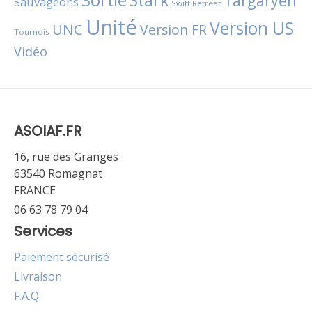
Targaryen
Sauvageons
Swift Retreat
Unité
Version US
UNC
Version FR
Tournois
Vidéo
ASOIAF.FR
16, rue des Granges
63540 Romagnat
FRANCE
06 63 78 79 04
Services
Paiement sécurisé
Livraison
F.A.Q.