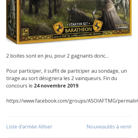
2 boites sont en jeu, pour 2 gagnants donc…
Pour participer, il suffit de participer au sondage, un
tirage au sort désignera les 2 vainqueurs. Fin du
concours le
24 novembre 2019
.
https://www.facebook.com/groups/ASOIAFTMG/permali
Publié
Étiqueté
dans
Concours
Navigation
Liste d’armée Alliser
Nouveautés à venir
Le
jeu