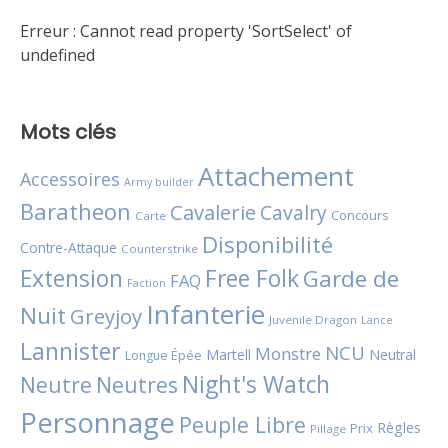
Erreur :
Cannot read property 'SortSelect' of
undefined
Mots clés
Attachement
Accessoires
Army builder
Baratheon
Cavalerie
Cavalry
Concours
Carte
Disponibilité
Contre-Attaque
Counterstrike
Extension
Free Folk
Garde de
FAQ
Faction
Infanterie
Nuit
Greyjoy
Juvenile Dragon
Lance
Lannister
NCU
Monstre
Martell
Neutral
Longue Épée
Night's Watch
Neutres
Neutre
Personnage
Peuple Libre
Règles
Prix
Pillage