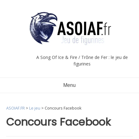
Aller
au
contenu
A Song Of Ice & Fire / Trône de Fer : le jeu de
figurines
Menu
ASOIAF.FR
>
Le jeu
>
Concours Facebook
Concours Facebook