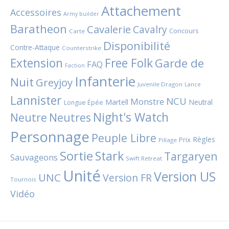
Attachement
Accessoires
Army builder
Baratheon
Cavalerie
Cavalry
Concours
Carte
Disponibilité
Contre-Attaque
Counterstrike
Extension
Free Folk
Garde de
FAQ
Faction
Infanterie
Nuit
Greyjoy
Juvenile Dragon
Lance
Lannister
NCU
Monstre
Martell
Neutral
Longue Épée
Night's Watch
Neutres
Neutre
Personnage
Peuple Libre
Règles
Prix
Pillage
Sortie
Stark
Targaryen
Sauvageons
Swift Retreat
Unité
Version US
UNC
Version FR
Tournois
Vidéo