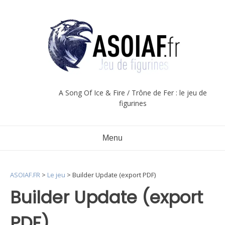
Aller
au
contenu
A Song Of Ice & Fire / Trône de Fer : le jeu de
figurines
Menu
ASOIAF.FR
>
Le jeu
>
Builder Update (export PDF)
Builder Update (export
PDF)