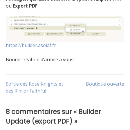
ou
Export PDF
https://builder.asoiaf.fr
Bonne création d’armée à vous !
Publié
Étiqueté
dans
Army
Navigation
Sortie des Rose Knights et
Boutique ouverte
Le
builder
,
jeu
builder
des R’hllor Faithful
de
8 commentaires sur «
Builder
l’article
Update (export PDF)
»