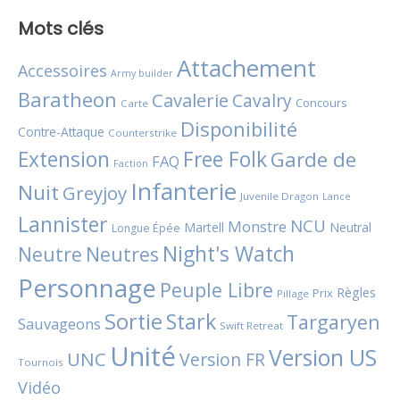
Mots clés
Attachement
Accessoires
Army builder
Baratheon
Cavalerie
Cavalry
Concours
Carte
Disponibilité
Contre-Attaque
Counterstrike
Extension
Free Folk
Garde de
FAQ
Faction
Infanterie
Nuit
Greyjoy
Juvenile Dragon
Lance
Lannister
NCU
Monstre
Martell
Neutral
Longue Épée
Night's Watch
Neutres
Neutre
Personnage
Peuple Libre
Règles
Prix
Pillage
Sortie
Stark
Targaryen
Sauvageons
Swift Retreat
Unité
Version US
UNC
Version FR
Tournois
Vidéo