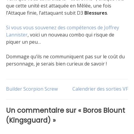
que cette unité est attaquée en Mêlée, une fois
l’Attaque finie, l’attaquant subit D3
Blessures
.
Si vous vous souvenez des compétences de Joffrey
Lannister
, voici un nouveau combo qui risque de
piquer un peu…
Dommage qu’ils ne communiquent pas sur le coût du
personnage, je serais bien curieux de savoir !
Publié
Étiqueté
dans
Attachement
,
Navigation
Builder Scorpion Screw
Calendrier des sorties VF
Le
Carte
,
jeu
Lannister
,
,
Non
Personnage
,
de
classé
Version
Un commentaire sur «
Boros Blount
US
l’article
(Kingsguard)
»