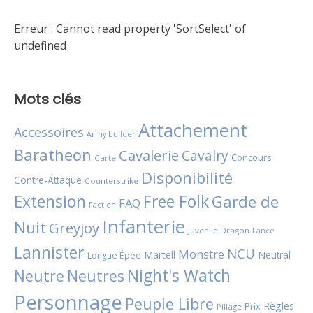
Erreur :
Cannot read property 'SortSelect' of
undefined
Mots clés
Attachement
Accessoires
Army builder
Baratheon
Cavalerie
Cavalry
Concours
Carte
Disponibilité
Contre-Attaque
Counterstrike
Extension
Free Folk
Garde de
FAQ
Faction
Infanterie
Nuit
Greyjoy
Juvenile Dragon
Lance
Lannister
NCU
Monstre
Martell
Neutral
Longue Épée
Night's Watch
Neutres
Neutre
Personnage
Peuple Libre
Règles
Prix
Pillage