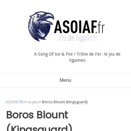
Aller
au
contenu
A Song Of Ice & Fire / Trône de Fer : le jeu de
figurines
Menu
ASOIAF.FR
>
Le jeu
>
Boros Blount (Kingsguard)
Boros Blount
(Kingsguard)