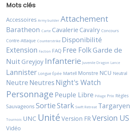
Mots clés
Attachement
Accessoires
Army builder
Baratheon
Cavalerie
Cavalry
Concours
Carte
Disponibilité
Contre-Attaque
Counterstrike
Extension
Free Folk
Garde de
FAQ
Faction
Infanterie
Nuit
Greyjoy
Juvenile Dragon
Lance
Lannister
NCU
Monstre
Martell
Neutral
Longue Épée
Night's Watch
Neutres
Neutre
Personnage
Peuple Libre
Règles
Prix
Pillage
Sortie
Stark
Targaryen
Sauvageons
Swift Retreat
Unité
Version US
UNC
Version FR
Tournois
Vidéo