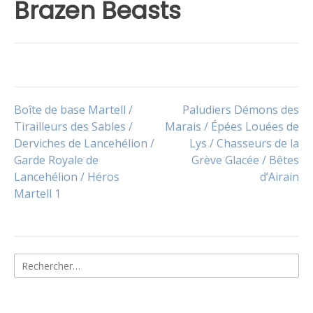
Brazen Beasts
Navigation
Boîte de base Martell /
Paludiers Démons des
Tirailleurs des Sables /
Marais / Épées Louées de
Derviches de Lancehélion /
Lys / Chasseurs de la
de
Garde Royale de
Grève Glacée / Bêtes
Lancehélion / Héros
d’Airain
l’article
Martell 1
Rechercher :