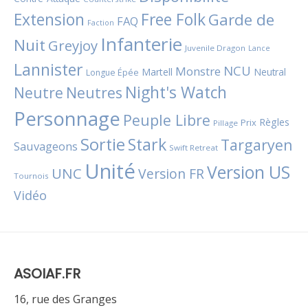
Extension
Free Folk
Garde de
FAQ
Faction
Infanterie
Nuit
Greyjoy
Juvenile Dragon
Lance
Lannister
NCU
Monstre
Martell
Neutral
Longue Épée
Night's Watch
Neutres
Neutre
Personnage
Peuple Libre
Règles
Prix
Pillage
Sortie
Stark
Targaryen
Sauvageons
Swift Retreat
Unité
Version US
UNC
Version FR
Tournois
Vidéo
ASOIAF.FR
16, rue des Granges