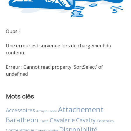
Oups !
Une erreur est survenue lors du chargement du
contenu.
Erreur :
Cannot read property 'SortSelect' of
undefined
Mots clés
Attachement
Accessoires
Army builder
Baratheon
Cavalerie
Cavalry
Concours
Carte
Disponibilité
Contre-Attaque
Counterstrike