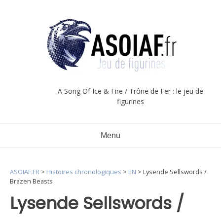
Aller
au
contenu
A Song Of Ice & Fire / Trône de Fer : le jeu de
figurines
Menu
ASOIAF.FR
>
Histoires chronologiques
>
EN
>
Lysende Sellswords /
Brazen Beasts
Lysende Sellswords /