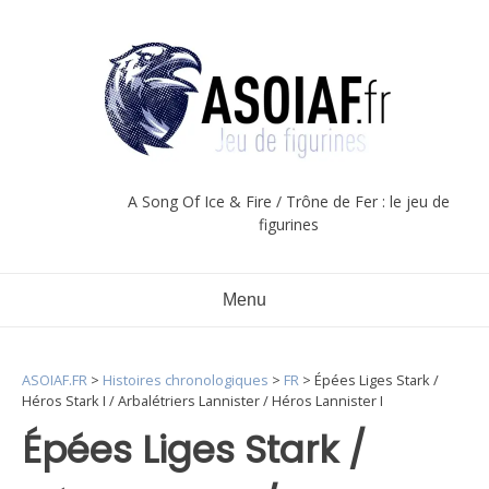
Aller
au
contenu
A Song Of Ice & Fire / Trône de Fer : le jeu de
figurines
Menu
ASOIAF.FR
>
Histoires chronologiques
>
FR
>
Épées Liges Stark /
Héros Stark I / Arbalétriers Lannister / Héros Lannister I
Épées Liges Stark /