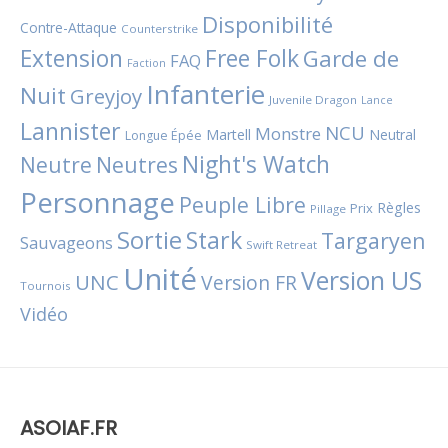
Disponibilité
Contre-Attaque
Counterstrike
Extension
Free Folk
Garde de
FAQ
Faction
Infanterie
Nuit
Greyjoy
Juvenile Dragon
Lance
Lannister
NCU
Monstre
Martell
Neutral
Longue Épée
Night's Watch
Neutres
Neutre
Personnage
Peuple Libre
Règles
Prix
Pillage
Sortie
Stark
Targaryen
Sauvageons
Swift Retreat
Unité
Version US
UNC
Version FR
Tournois
Vidéo
ASOIAF.FR