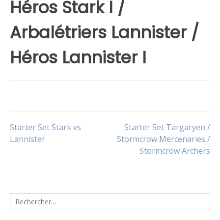
Héros Stark I /
Arbalétriers Lannister /
Héros Lannister I
Navigation
Starter Set Stark vs
Starter Set Targaryen /
Lannister
Stormcrow Mercenaries /
Stormcrow Archers
de
l’article
Rechercher :