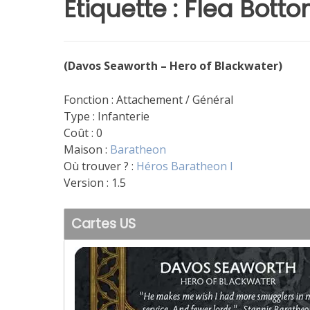
Étiquette :
Flea Botto
(Davos Seaworth – Hero of Blackwater)
Fonction : Attachement / Général
Type : Infanterie
Coût : 0
Maison :
Baratheon
Où trouver ? :
Héros Baratheon I
Version : 1.5
Cartes US