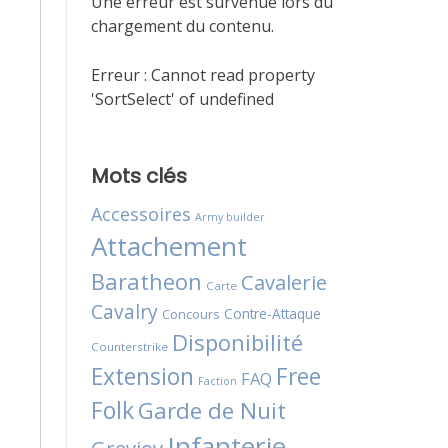
Une erreur est survenue lors du
chargement du contenu.
Erreur :
Cannot read property
'SortSelect' of undefined
Mots clés
Accessoires
Army builder
Attachement
Baratheon
Cavalerie
Carte
Cavalry
Contre-Attaque
Concours
Disponibilité
Counterstrike
Extension
Free
FAQ
Faction
Folk
Garde de Nuit
Infanterie