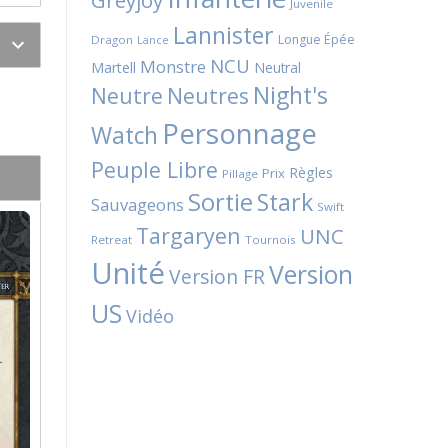
Greyjoy
Juvenile
Lannister
Longue Épée
Dragon
Lance
NCU
Monstre
Martell
Neutral
Night's
Neutres
Neutre
Personnage
Watch
Peuple Libre
Règles
Prix
Pillage
Sortie
Stark
Sauvageons
Swift
Targaryen
UNC
Retreat
Tournois
Unité
Version
Version FR
US
Vidéo