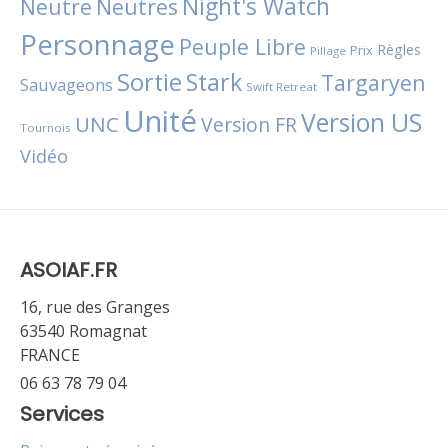
Night's Watch
Neutres
Neutre
Personnage
Peuple Libre
Règles
Prix
Pillage
Sortie
Stark
Targaryen
Sauvageons
Swift Retreat
Unité
Version US
UNC
Version FR
Tournois
Vidéo
ASOIAF.FR
16, rue des Granges
63540 Romagnat
FRANCE
06 63 78 79 04
Services