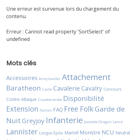
Une erreur est survenue lors du chargement du
contenu.
Erreur :
Cannot read property 'SortSelect' of
undefined
Mots clés
Attachement
Accessoires
Army builder
Baratheon
Cavalerie
Cavalry
Concours
Carte
Disponibilité
Contre-Attaque
Counterstrike
Extension
Free Folk
Garde de
FAQ
Faction
Infanterie
Nuit
Greyjoy
Juvenile Dragon
Lance
Lannister
NCU
Monstre
Martell
Neutral
Longue Épée