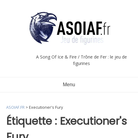
Aller
au
contenu
A Song Of Ice & Fire / Trône de Fer : le jeu de
figurines
Menu
ASOIAF.FR
>
Executioner's Fury
Étiquette :
Executioner's
Fury