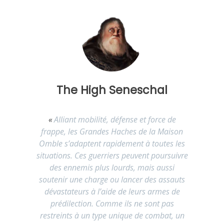
The High Seneschal
«
Alliant mobilité, défense et force de
frappe, les Grandes Haches de la Maison
Omble s’adaptent rapidement à toutes les
situations. Ces guerriers peuvent poursuivre
des ennemis plus lourds, mais aussi
soutenir une charge ou lancer des assauts
dévastateurs à l’aide de leurs armes de
prédilection. Comme ils ne sont pas
restreints à un type unique de combat, un