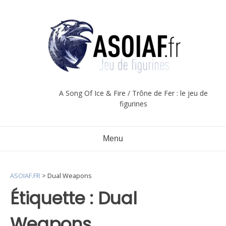
Aller
au
contenu
A Song Of Ice & Fire / Trône de Fer : le jeu de
figurines
Menu
ASOIAF.FR
>
Dual Weapons
Étiquette :
Dual
Weapons