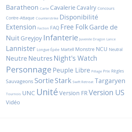
Baratheon
Cavalerie
Cavalry
Concours
Carte
Disponibilité
Contre-Attaque
Counterstrike
Extension
Free Folk
Garde de
FAQ
Faction
Infanterie
Nuit
Greyjoy
Juvenile Dragon
Lance
Lannister
NCU
Monstre
Martell
Neutral
Longue Épée
Night's Watch
Neutres
Neutre
Personnage
Peuple Libre
Règles
Prix
Pillage
Sortie
Stark
Targaryen
Sauvageons
Swift Retreat
Unité
Version US
UNC
Version FR
Tournois
Vidéo