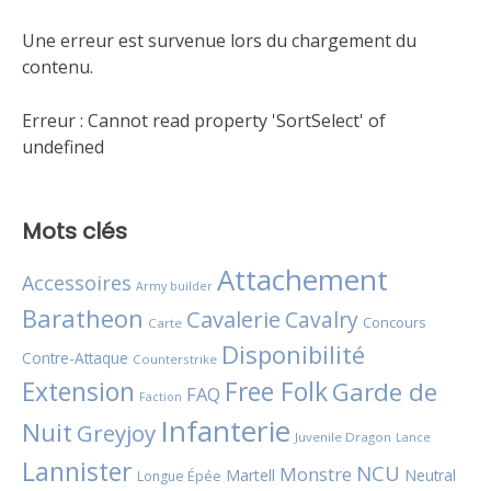
Une erreur est survenue lors du chargement du
contenu.
Erreur :
Cannot read property 'SortSelect' of
undefined
Mots clés
Attachement
Accessoires
Army builder
Baratheon
Cavalerie
Cavalry
Concours
Carte
Disponibilité
Contre-Attaque
Counterstrike
Extension
Free Folk
Garde de
FAQ
Faction
Infanterie
Nuit
Greyjoy
Juvenile Dragon
Lance
Lannister
NCU
Monstre
Martell
Neutral
Longue Épée