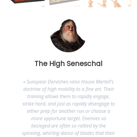
The High Seneschal
«
Sunspear Dervishes raise House Martell’s
doctrine of high mobility to a fine art. Their
training allows them to rapidly engage,
strike hard, and just as rapidly disengage to
either prep for another run or choose a
more opportune target. Enemies so
besieged are often so rattled by the
spinning, whirling dance of blades that their