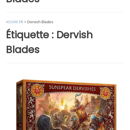
ASOIAF.FR
>
Dervish Blades
Étiquette :
Dervish
Blades