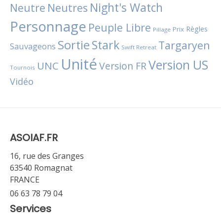
Night's Watch
Neutres
Neutre
Personnage
Peuple Libre
Règles
Prix
Pillage
Sortie
Stark
Targaryen
Sauvageons
Swift Retreat
Unité
Version US
UNC
Version FR
Tournois
Vidéo
ASOIAF.FR
16, rue des Granges
63540 Romagnat
FRANCE
06 63 78 79 04
Services