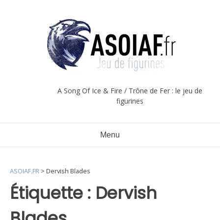
Aller
au
contenu
A Song Of Ice & Fire / Trône de Fer : le jeu de
figurines
Menu
ASOIAF.FR
>
Dervish Blades
Étiquette :
Dervish
Blades