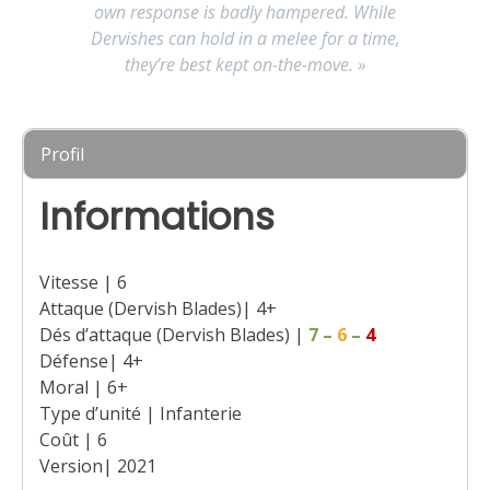
own response is badly hampered. While
Dervishes can hold in a melee for a time,
they’re best kept on-the-move. »
Profil
Informations
Vitesse | 6
Attaque (Dervish Blades)| 4+
Dés d’attaque (Dervish Blades) |
7
–
6
–
4
Défense| 4+
Moral | 6+
Type d’unité | Infanterie
Coût | 6
Version| 2021