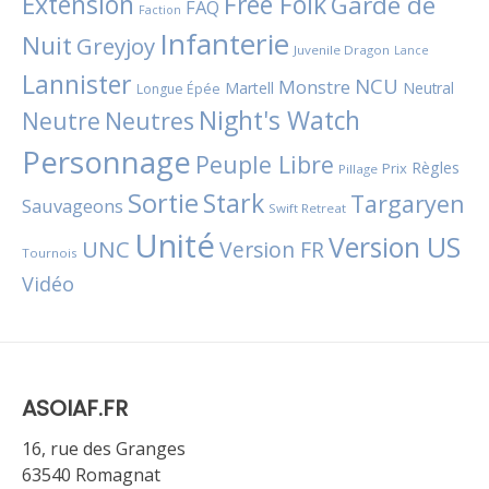
Extension
Free Folk
Garde de
FAQ
Faction
Infanterie
Nuit
Greyjoy
Juvenile Dragon
Lance
Lannister
NCU
Monstre
Martell
Neutral
Longue Épée
Night's Watch
Neutres
Neutre
Personnage
Peuple Libre
Règles
Prix
Pillage
Sortie
Stark
Targaryen
Sauvageons
Swift Retreat
Unité
Version US
UNC
Version FR
Tournois
Vidéo
ASOIAF.FR
16, rue des Granges
63540 Romagnat