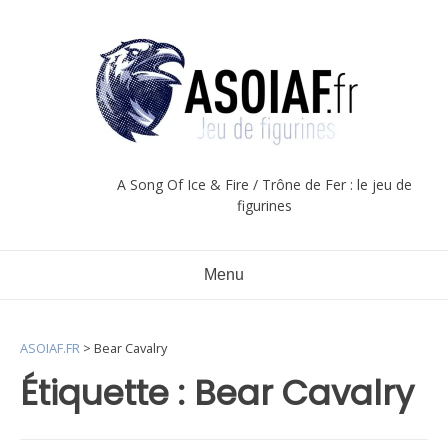
Aller
au
contenu
A Song Of Ice & Fire / Trône de Fer : le jeu de
figurines
Menu
ASOIAF.FR
>
Bear Cavalry
Étiquette :
Bear Cavalry