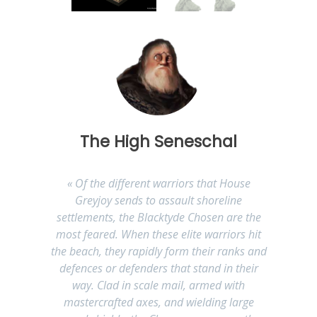
The High Seneschal
« Of the different warriors that House
Greyjoy sends to assault shoreline
settlements, the Blacktyde Chosen are the
most feared. When these elite warriors hit
the beach, they rapidly form their ranks and
defences or defenders that stand in their
way. Clad in scale mail, armed with
mastercrafted axes, and wielding large