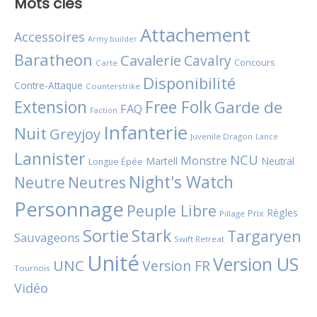
Mots clés
Attachement
Accessoires
Army builder
Baratheon
Cavalerie
Cavalry
Concours
Carte
Disponibilité
Contre-Attaque
Counterstrike
Extension
Free Folk
Garde de
FAQ
Faction
Infanterie
Nuit
Greyjoy
Juvenile Dragon
Lance
Lannister
NCU
Monstre
Martell
Neutral
Longue Épée
Night's Watch
Neutres
Neutre
Personnage
Peuple Libre
Règles
Prix
Pillage
Sortie
Stark
Targaryen
Sauvageons
Swift Retreat
Unité
Version US
UNC
Version FR
Tournois
Vidéo