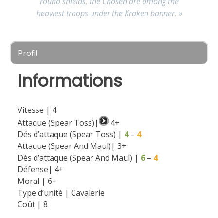
round shields, the Chosen are among the
heaviest troops under the Kraken banner. »
Profil
Informations
Vitesse | 4
Attaque (Spear Toss)|
4+
Dés d’attaque (Spear Toss) |
4
–
4
Attaque (Spear And Maul)| 3+
Dés d’attaque (Spear And Maul) |
6
–
4
Défense| 4+
Moral | 6+
Type d’unité | Cavalerie
Coût | 8