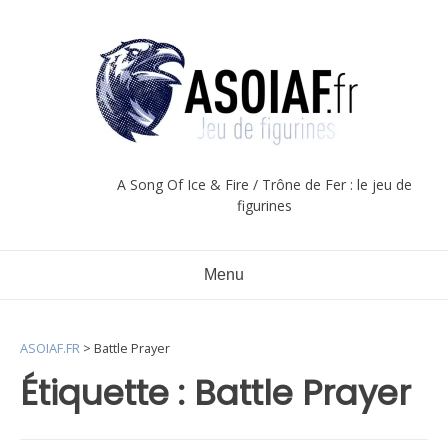
Aller
au
contenu
A Song Of Ice & Fire / Trône de Fer : le jeu de
figurines
Menu
ASOIAF.FR
>
Battle Prayer
Étiquette :
Battle Prayer