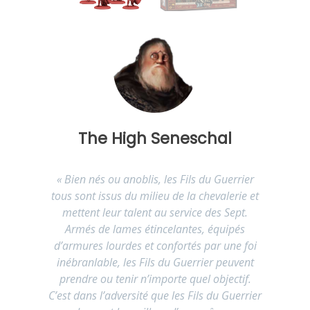
The High Seneschal
«
Bien nés ou anoblis, les Fils du Guerrier
tous sont issus du milieu de la chevalerie et
mettent leur talent au service des Sept.
Armés de lames étincelantes, équipés
d’armures lourdes et confortés par une foi
inébranlable, les Fils du Guerrier peuvent
prendre ou tenir n’importe quel objectif.
C’est dans l’adversité que les Fils du Guerrier