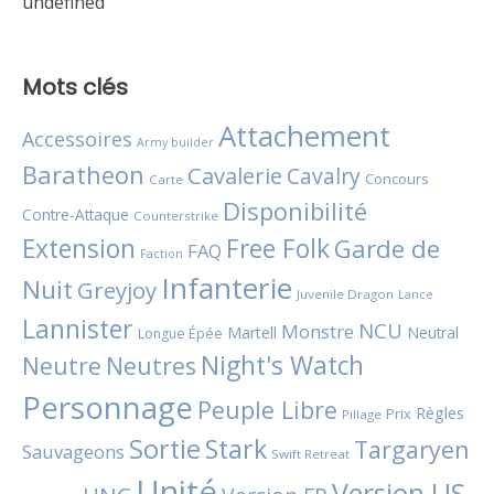
undefined
Mots clés
Attachement
Accessoires
Army builder
Baratheon
Cavalerie
Cavalry
Concours
Carte
Disponibilité
Contre-Attaque
Counterstrike
Extension
Free Folk
Garde de
FAQ
Faction
Infanterie
Nuit
Greyjoy
Juvenile Dragon
Lance
Lannister
NCU
Monstre
Martell
Neutral
Longue Épée
Night's Watch
Neutres
Neutre
Personnage
Peuple Libre
Règles
Prix
Pillage
Sortie
Stark
Targaryen
Sauvageons
Swift Retreat
Unité
Version US