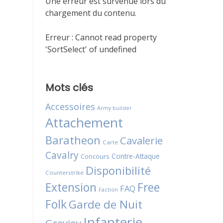
Une erreur est survenue lors du
chargement du contenu.
Erreur :
Cannot read property
'SortSelect' of undefined
Mots clés
Accessoires
Army builder
Attachement
Baratheon
Cavalerie
Carte
Cavalry
Contre-Attaque
Concours
Disponibilité
Counterstrike
Extension
Free
FAQ
Faction
Folk
Garde de Nuit
Infanterie