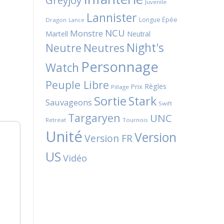
Greyjoy
Juvenile
Lannister
Longue Épée
Dragon
Lance
NCU
Monstre
Martell
Neutral
Night's
Neutres
Neutre
Personnage
Watch
Peuple Libre
Règles
Prix
Pillage
Sortie
Stark
Sauvageons
Swift
Targaryen
UNC
Retreat
Tournois
Unité
Version
Version FR
US
Vidéo