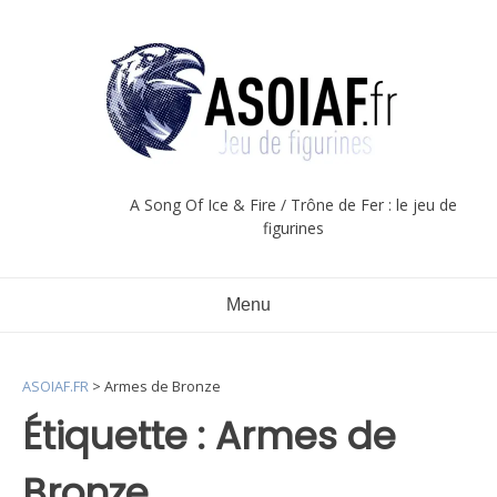
Aller
au
contenu
A Song Of Ice & Fire / Trône de Fer : le jeu de
figurines
Menu
ASOIAF.FR
>
Armes de Bronze
Étiquette :
Armes de
Bronze