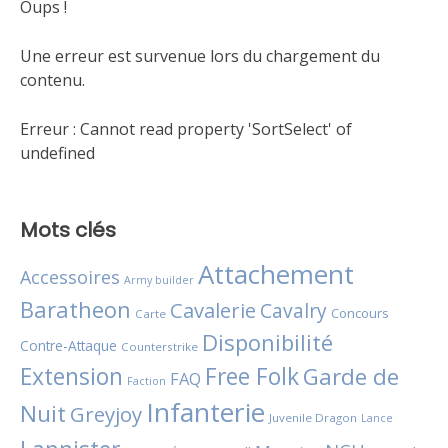
Oups !
Une erreur est survenue lors du chargement du
contenu.
Erreur :
Cannot read property 'SortSelect' of
undefined
Mots clés
Attachement
Accessoires
Army builder
Baratheon
Cavalerie
Cavalry
Concours
Carte
Disponibilité
Contre-Attaque
Counterstrike
Extension
Free Folk
Garde de
FAQ
Faction
Infanterie
Nuit
Greyjoy
Juvenile Dragon
Lance