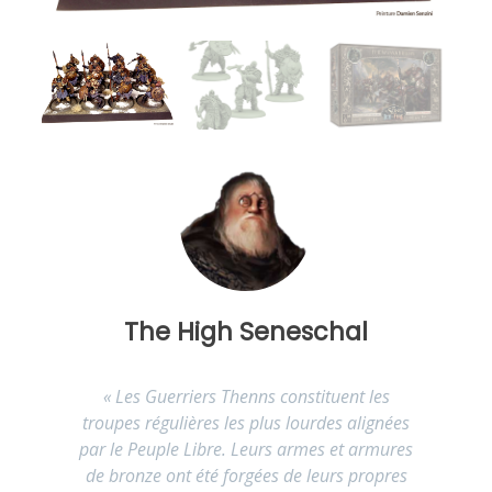
The High Seneschal
«
Les Guerriers Thenns constituent les
troupes régulières les plus lourdes alignées
par le Peuple Libre. Leurs armes et armures
de bronze ont été forgées de leurs propres