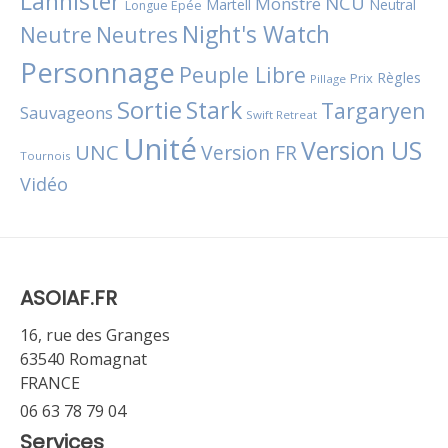
Lannister
NCU
Monstre
Martell
Neutral
Longue Épée
Night's Watch
Neutres
Neutre
Personnage
Peuple Libre
Règles
Prix
Pillage
Sortie
Stark
Targaryen
Sauvageons
Swift Retreat
Unité
Version US
UNC
Version FR
Tournois
Vidéo
ASOIAF.FR
16, rue des Granges
63540 Romagnat
FRANCE
06 63 78 79 04
Services