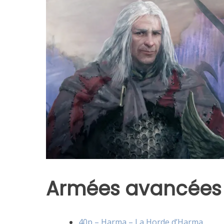
Armées avancées
40p – Harma – La Horde d’Harma