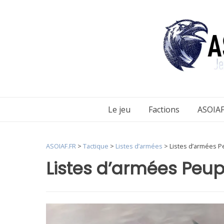
Aller
au
contenu
Le jeu
Factions
ASOIAF
ASOIAF.FR
>
Tactique
>
Listes d’armées
>
Listes d’armées P
Listes d’armées Peup