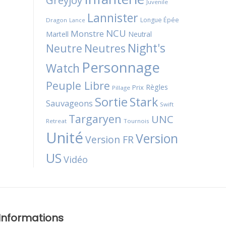
Greyjoy
Juvenile
Lannister
Longue Épée
Dragon
Lance
NCU
Monstre
Martell
Neutral
Night's
Neutres
Neutre
Personnage
Watch
Peuple Libre
Règles
Prix
Pillage
Sortie
Stark
Sauvageons
Swift
Targaryen
UNC
Retreat
Tournois
Unité
Version
Version FR
US
Vidéo
Informations