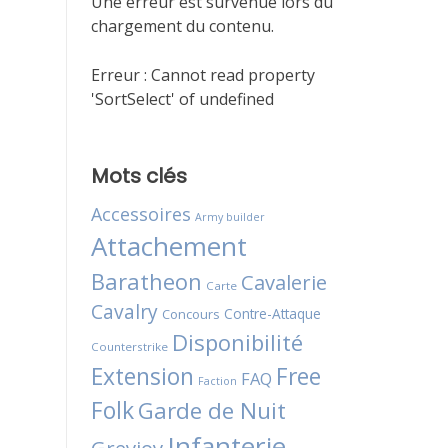
Une erreur est survenue lors du
chargement du contenu.
Erreur :
Cannot read property
'SortSelect' of undefined
Mots clés
Accessoires
Army builder
Attachement
Baratheon
Cavalerie
Carte
Cavalry
Contre-Attaque
Concours
Disponibilité
Counterstrike
Extension
Free
FAQ
Faction
Folk
Garde de Nuit
Infanterie