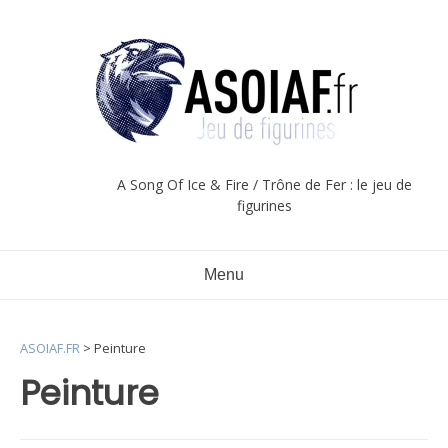
Aller
au
contenu
A Song Of Ice & Fire / Trône de Fer : le jeu de
figurines
Menu
ASOIAF.FR
>
Peinture
Peinture