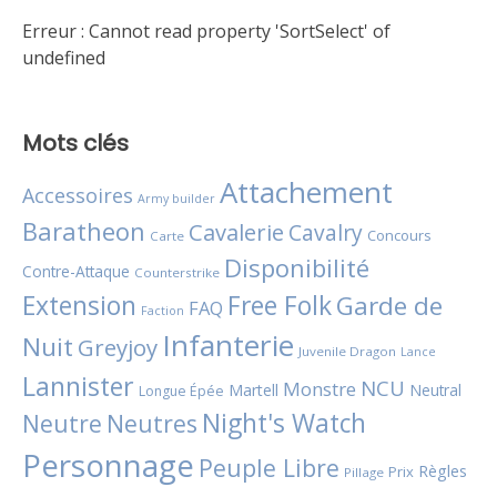
Erreur :
Cannot read property 'SortSelect' of
undefined
Mots clés
Attachement
Accessoires
Army builder
Baratheon
Cavalerie
Cavalry
Concours
Carte
Disponibilité
Contre-Attaque
Counterstrike
Extension
Free Folk
Garde de
FAQ
Faction
Infanterie
Nuit
Greyjoy
Juvenile Dragon
Lance
Lannister
NCU
Monstre
Martell
Neutral
Longue Épée
Night's Watch
Neutres
Neutre
Personnage
Peuple Libre
Règles
Prix
Pillage