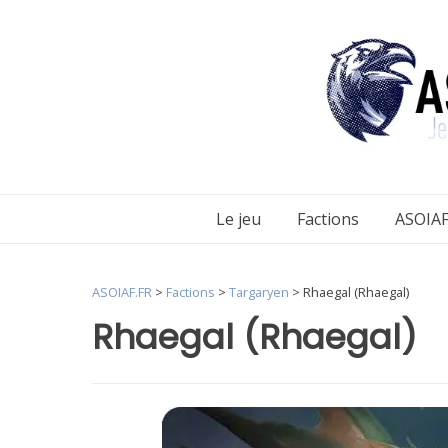
Aller
au
contenu
Le jeu
Factions
ASOIAF
ASOIAF.FR
>
Factions
>
Targaryen
>
Rhaegal (Rhaegal)
Rhaegal (Rhaegal)