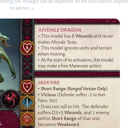
thing fire, Rhaegal can be anywhere on the field and kill anythi
he wishes. »