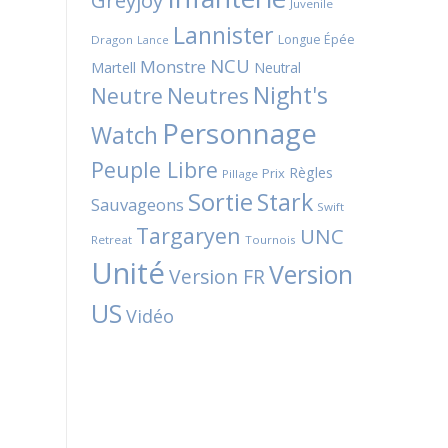
Greyjoy
Juvenile
Lannister
Longue Épée
Dragon
Lance
NCU
Monstre
Martell
Neutral
Night's
Neutres
Neutre
Personnage
Watch
Peuple Libre
Règles
Prix
Pillage
Sortie
Stark
Sauvageons
Swift
Targaryen
UNC
Retreat
Tournois
Unité
Version
Version FR
US
Vidéo