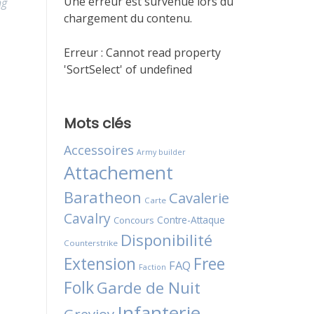
Une erreur est survenue lors du
ng
chargement du contenu.
Erreur :
Cannot read property
'SortSelect' of undefined
Mots clés
Accessoires
Army builder
Attachement
Baratheon
Cavalerie
Carte
Cavalry
Contre-Attaque
Concours
Disponibilité
Counterstrike
Extension
Free
FAQ
Faction
Folk
Garde de Nuit
Infanterie