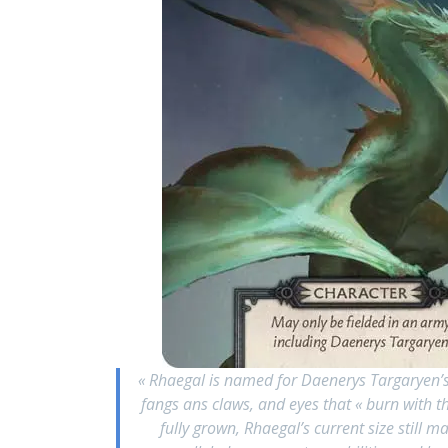
« Rhaegal is named for Daenerys Targaryen’s 
fangs ans claws, and eyes that « burn with t
fully grown, Rhaegal’s current size still