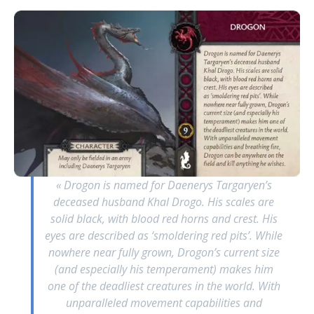
« Drogon is named for Daenerys Targaryen’s
deceased husband Khal Drogo. His scales are
solid black, with blood red horns and crest. His
eyes are described as ‘smoldering red pits’. While
nowhere near fully grown, Drogon’s current size
(and especially his temperament) makes him
one of the deadliest creatures in the world. With
unparalleled movement capabilities and