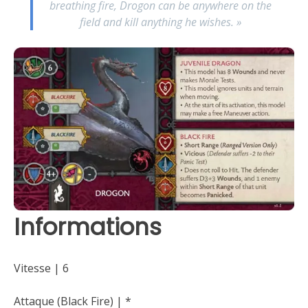
breathing fire, Drogon can be anywhere on the
field and kill anything he wishes. »
Informations
Vitesse | 6
Attaque (Black Fire) | *