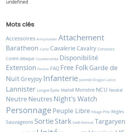
undefined
Mots clés
Attachement
Accessoires
Army builder
Baratheon
Cavalerie
Cavalry
Concours
Carte
Disponibilité
Contre-Attaque
Counterstrike
Extension
Free Folk
Garde de
FAQ
Faction
Infanterie
Nuit
Greyjoy
Juvenile Dragon
Lance
Lannister
NCU
Monstre
Martell
Neutral
Longue Épée
Night's Watch
Neutres
Neutre
Personnage
Peuple Libre
Règles
Prix
Pillage
Sortie
Stark
Targaryen
Sauvageons
Swift Retreat