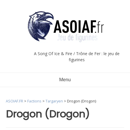
Aller
au
contenu
A Song Of Ice & Fire / Trône de Fer : le jeu de
figurines
Menu
ASOIAF.FR
>
Factions
>
Targaryen
>
Drogon (Drogon)
Drogon (Drogon)