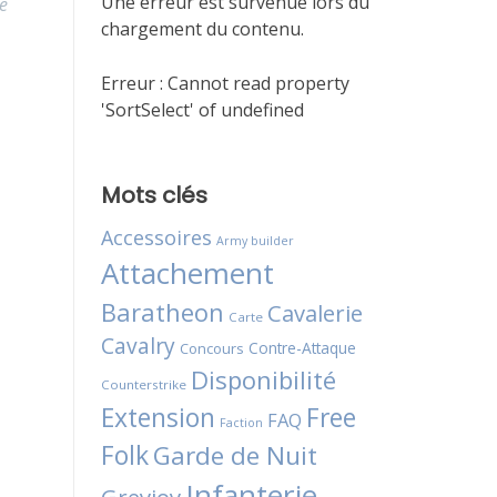
Une erreur est survenue lors du
e
chargement du contenu.
Erreur :
Cannot read property
'SortSelect' of undefined
Mots clés
Accessoires
Army builder
Attachement
Baratheon
Cavalerie
Carte
Cavalry
Contre-Attaque
Concours
Disponibilité
Counterstrike
Extension
Free
FAQ
Faction
Folk
Garde de Nuit
Infanterie