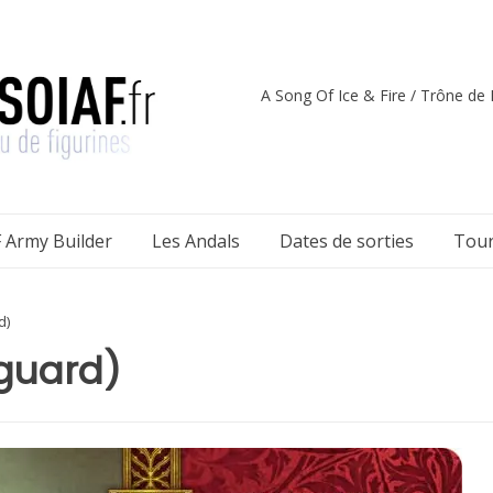
A Song Of Ice & Fire / Trône de F
 Army Builder
Les Andals
Dates de sorties
Tour
d)
guard)