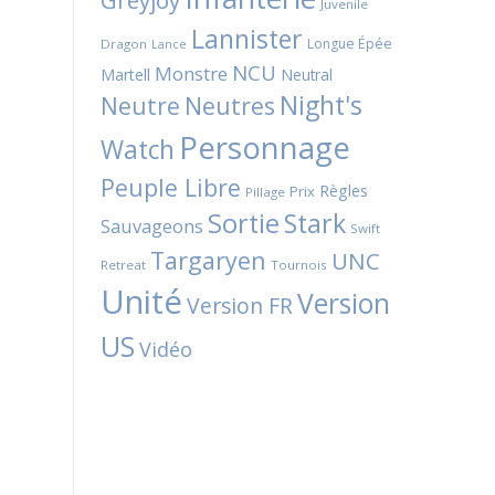
Greyjoy
Juvenile
Lannister
Longue Épée
Dragon
Lance
NCU
Monstre
Martell
Neutral
Night's
Neutres
Neutre
Personnage
Watch
Peuple Libre
Règles
Prix
Pillage
Sortie
Stark
Sauvageons
Swift
Targaryen
UNC
Retreat
Tournois
Unité
Version
Version FR
US
Vidéo