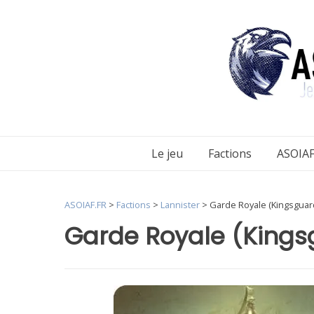
Aller
au
contenu
Le jeu
Factions
ASOIAF
ASOIAF.FR
>
Factions
>
Lannister
>
Garde Royale (Kingsguar
Garde Royale (Kings