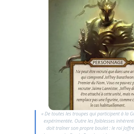
«
De toutes les troupes qui participent à la G
expérimentée. Outre les faiblesses inhérent
doit traîner son propre boulet : le roi Jo