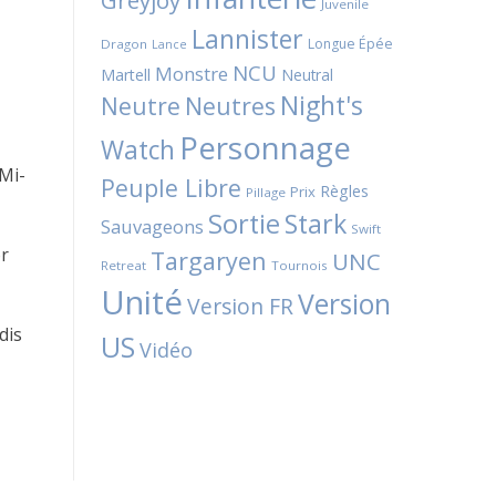
Greyjoy
Juvenile
Lannister
Longue Épée
Dragon
Lance
NCU
Monstre
Martell
Neutral
Night's
Neutres
Neutre
Personnage
Watch
 Mi-
Peuple Libre
Règles
Prix
Pillage
Sortie
Stark
Sauvageons
Swift
or
Targaryen
UNC
Retreat
Tournois
Unité
Version
Version FR
dis
US
Vidéo