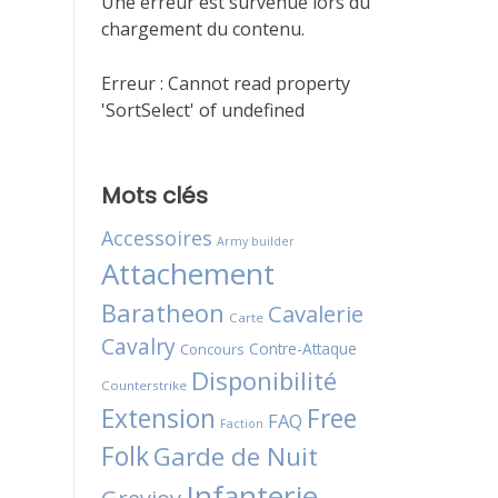
Une erreur est survenue lors du
chargement du contenu.
Erreur :
Cannot read property
'SortSelect' of undefined
Mots clés
Accessoires
Army builder
Attachement
Baratheon
Cavalerie
Carte
Cavalry
Contre-Attaque
Concours
Disponibilité
Counterstrike
Extension
Free
FAQ
Faction
Folk
Garde de Nuit
Infanterie