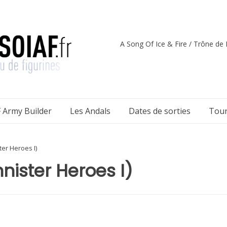
A Song Of Ice & Fire / Trône de F
 Army Builder
Les Andals
Dates de sorties
Tour
ter Heroes I)
nnister Heroes I)