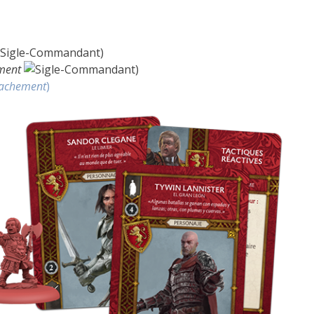
)
ment
)
tachement
)