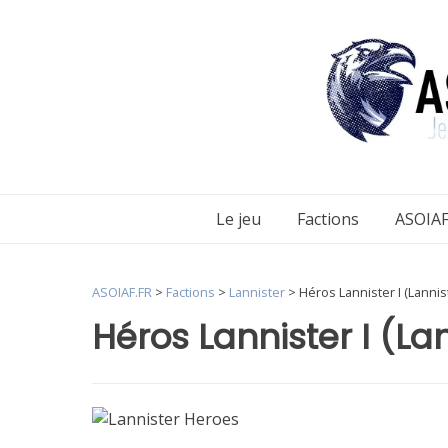
Aller
au
contenu
Le jeu
Factions
ASOIAF
ASOIAF.FR
>
Factions
>
Lannister
>
Héros Lannister I (Lannis
Héros Lannister I (La