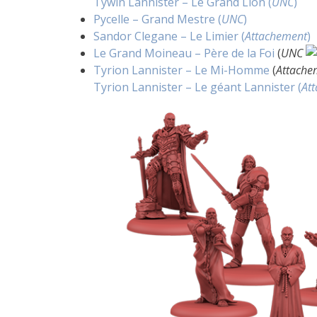
Tywin Lannister – Le Grand Lion (
UNC
)
Pycelle – Grand Mestre (
UNC
)
Sandor Clegane – Le Limier (
Attachement
)
Le Grand Moineau – Père de la Foi
(
UNC
Tyrion Lannister – Le Mi-Homme
(
Attache
Tyrion Lannister – Le géant Lannister (
At