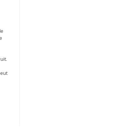
le
e
uit.
peut