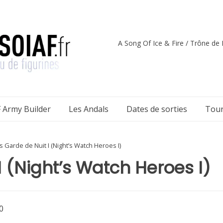
A Song Of Ice & Fire / Trône de F
 Army Builder
Les Andals
Dates de sorties
Tour
 Garde de Nuit I (Night’s Watch Heroes I)
 (Night’s Watch Heroes I)