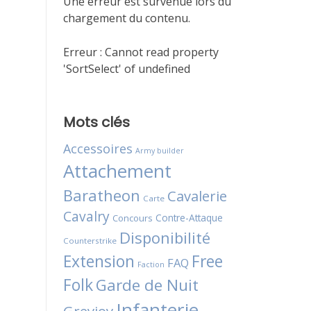
Une erreur est survenue lors du
chargement du contenu.
Erreur :
Cannot read property
'SortSelect' of undefined
Mots clés
Accessoires
Army builder
Attachement
Baratheon
Cavalerie
Carte
Cavalry
Contre-Attaque
Concours
Disponibilité
Counterstrike
Extension
Free
FAQ
Faction
Folk
Garde de Nuit
Infanterie