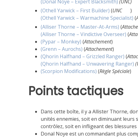
(Donal Noye – Expert Blacksmith)
(UNC)
(Othell Yarwick – First Builder)
(
UNC
)
(Othell Yarwick – Warmachine Specialist)
(
(Alliser Thorne – Master-At-Arms)
(
Attach
(Alliser Thorne – Vindictive Overseer)
(
Att
(Pypar – Monkey)
(
Attachement
)
(Grenn – Aurochs)
(
Attachement
)
(Qhorin Halfhand – Grizzled Ranger)
(
Atta
(Qhorin Halfhand – Unwavering Ranger)
(
(Scorpion Modifications)
(
Règle Spéciale
)
Points tactiques
Dans cette boîte, il y a Allister Thorne, do
unités ennemies, soit en diminuant leurs 
contrôlez, soit en infligeant des blessures
Donal Noye est un commandant plus comple