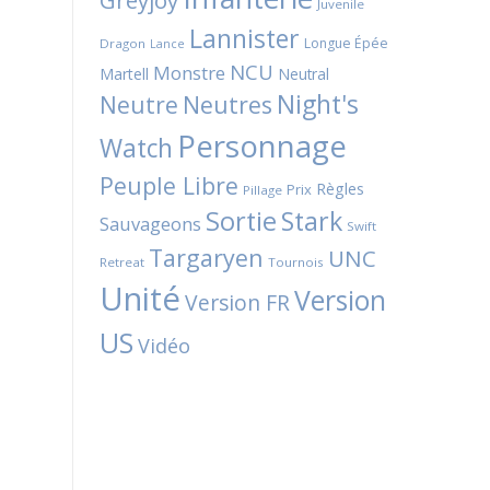
Greyjoy
Juvenile
Lannister
Longue Épée
Dragon
Lance
NCU
Monstre
Martell
Neutral
Night's
Neutres
Neutre
Personnage
Watch
Peuple Libre
Règles
Prix
Pillage
Sortie
Stark
Sauvageons
Swift
Targaryen
UNC
Retreat
Tournois
Unité
Version
Version FR
US
Vidéo