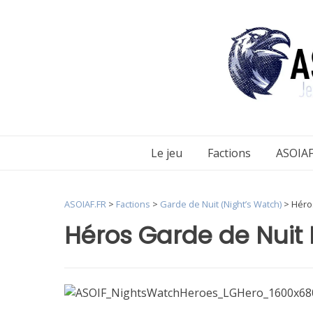
Aller
au
contenu
Le jeu
Factions
ASOIAF
ASOIAF.FR
>
Factions
>
Garde de Nuit (Night’s Watch)
>
Héros
Héros Garde de Nuit I