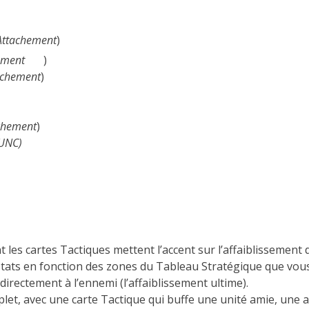
Attachement
)
ement
)
achement
)
chement
)
UNC)
nt les cartes Tactiques mettent l’accent sur l’affaiblissement 
stats en fonction des zones du Tableau Stratégique que vou
 directement à l’ennemi (l’affaiblissement ultime).
t, avec une carte Tactique qui buffe une unité amie, une 