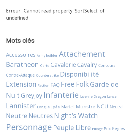
Erreur :
Cannot read property 'SortSelect' of
undefined
Mots clés
Attachement
Accessoires
Army builder
Baratheon
Cavalerie
Cavalry
Concours
Carte
Disponibilité
Contre-Attaque
Counterstrike
Extension
Free Folk
Garde de
FAQ
Faction
Infanterie
Nuit
Greyjoy
Juvenile Dragon
Lance
Lannister
NCU
Monstre
Martell
Neutral
Longue Épée
Night's Watch
Neutres
Neutre
Personnage
Peuple Libre
Règles
Prix
Pillage