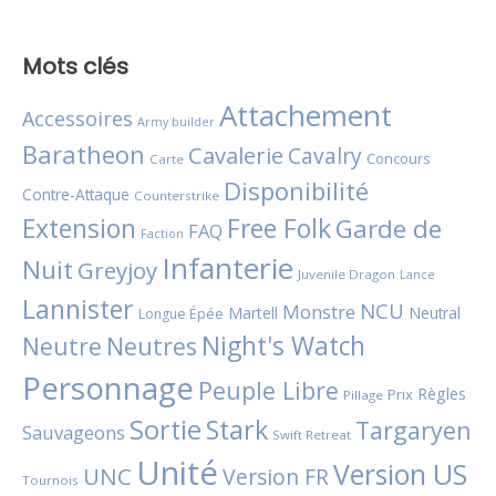
Mots clés
Attachement
Accessoires
Army builder
Baratheon
Cavalerie
Cavalry
Concours
Carte
Disponibilité
Contre-Attaque
Counterstrike
Extension
Free Folk
Garde de
FAQ
Faction
Infanterie
Nuit
Greyjoy
Juvenile Dragon
Lance
Lannister
NCU
Monstre
Martell
Neutral
Longue Épée
Night's Watch
Neutres
Neutre
Personnage
Peuple Libre
Règles
Prix
Pillage
Sortie
Stark
Targaryen
Sauvageons
Swift Retreat
Unité
Version US
UNC
Version FR
Tournois