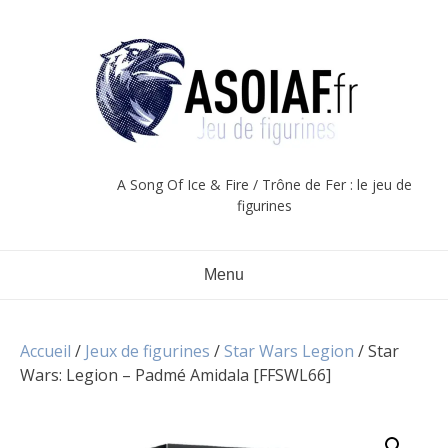
Aller
au
contenu
A Song Of Ice & Fire / Trône de Fer : le jeu de
figurines
Menu
Accueil
/
Jeux de figurines
/
Star Wars Legion
/ Star
Wars: Legion – Padmé Amidala [FFSWL66]