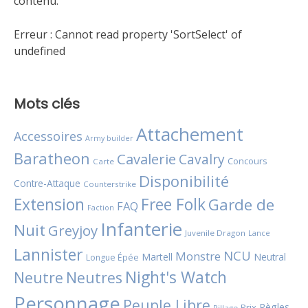
contenu.
Erreur :
Cannot read property 'SortSelect' of
undefined
Mots clés
Attachement
Accessoires
Army builder
Baratheon
Cavalerie
Cavalry
Concours
Carte
Disponibilité
Contre-Attaque
Counterstrike
Extension
Free Folk
Garde de
FAQ
Faction
Infanterie
Nuit
Greyjoy
Juvenile Dragon
Lance
Lannister
NCU
Monstre
Martell
Neutral
Longue Épée
Night's Watch
Neutres
Neutre
Personnage
Peuple Libre
Règles
Prix
Pillage