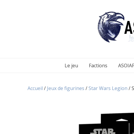
Aller
au
contenu
Le jeu
Factions
ASOIAF
Accueil
/
Jeux de figurines
/
Star Wars Legion
/ 