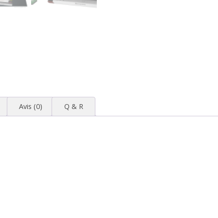
Avis (0)
Q & R