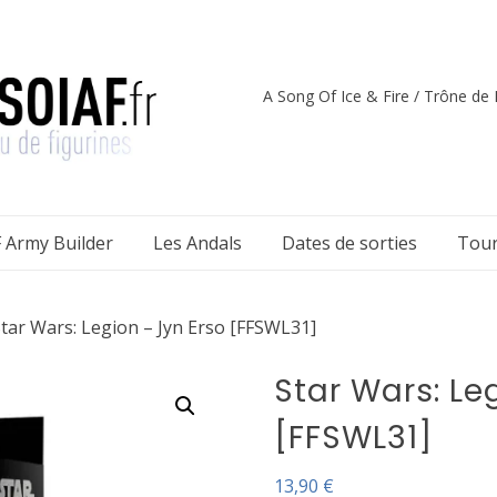
A Song Of Ice & Fire / Trône de F
 Army Builder
Les Andals
Dates de sorties
Tour
Star Wars: Legion – Jyn Erso [FFSWL31]
Star Wars: Le
[FFSWL31]
13,90
€