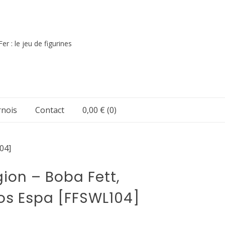
er : le jeu de figurines
nois
Contact
0,00 €
(0)
04]
gion – Boba Fett,
s Espa [FFSWL104]