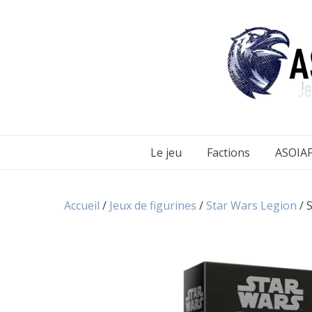
Aller
au
contenu
Le jeu
Factions
ASOIAF
Accueil
/
Jeux de figurines
/
Star Wars Legion
/ 