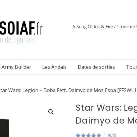
A Song Of Ice & Fire / Trône de F
 Army Builder
Les Andals
Dates de sorties
Tour
Star Wars: Legion – Boba Fett, Daimyo de Mos Espa [FFSWL1
Star Wars: Le
Daimyo de Mo
1
avis