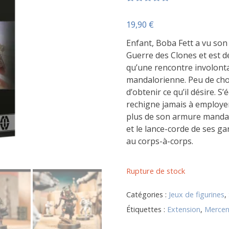
Noté
1
5.00
sur 5
19,90
€
basé sur
notation
Enfant, Boba Fett a vu son 
client
Guerre des Clones et est 
qu’une rencontre involonta
mandalorienne. Peu de cho
d’obtenir ce qu’il désire. 
rechigne jamais à employer
plus de son armure mandalo
et le lance-corde de ses g
au corps-à-corps.
Rupture de stock
Catégories :
Jeux de figurines
,
Étiquettes :
Extension
,
Mercen