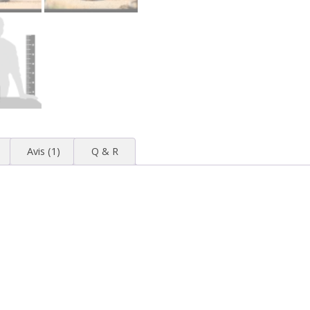
Avis (1)
Q & R