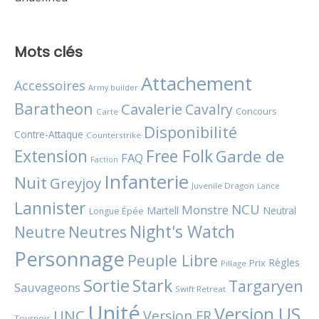
Mots clés
Attachement
Accessoires
Army builder
Baratheon
Cavalerie
Cavalry
Concours
Carte
Disponibilité
Contre-Attaque
Counterstrike
Extension
Free Folk
Garde de
FAQ
Faction
Infanterie
Nuit
Greyjoy
Juvenile Dragon
Lance
Lannister
NCU
Monstre
Martell
Neutral
Longue Épée
Night's Watch
Neutres
Neutre
Personnage
Peuple Libre
Règles
Prix
Pillage
Sortie
Stark
Targaryen
Sauvageons
Swift Retreat
Unité
Version US
UNC
Version FR
Tournois